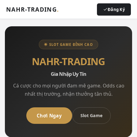
NAHR-TRADING
.
Đăng Ký
🌟 SLOT GAME ĐỈNH CAO
NAHR-TRADING
Gia Nhập Uy Tín
Cá cược cho mọi người đam mê game. Odds cao
nhất thị trường, nhận thưởng tân thủ.
Chơi Ngay
Slot Game