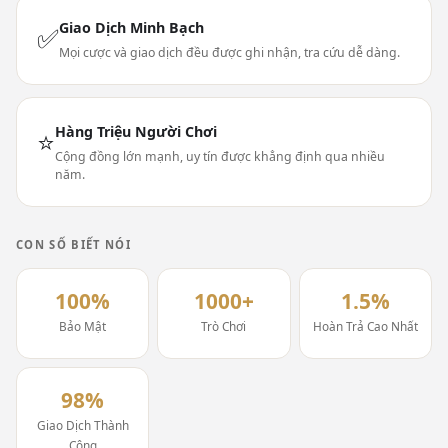
Giao Dịch Minh Bạch
✅
Mọi cược và giao dịch đều được ghi nhận, tra cứu dễ dàng.
Hàng Triệu Người Chơi
⭐
Cộng đồng lớn mạnh, uy tín được khẳng định qua nhiều
năm.
CON SỐ BIẾT NÓI
100%
1000+
1.5%
Bảo Mật
Trò Chơi
Hoàn Trả Cao Nhất
98%
Giao Dịch Thành
Công