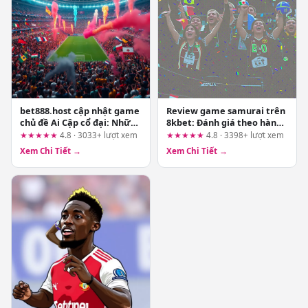
bet888.host cập nhật game
Review game samurai trên
chủ đề Ai Cập cổ đại: Những
8kbet: Đánh giá theo hành
điều nên kiểm chứng trước
trình người dùng thực tế
★★★★★
4.8 · 3033+ lượt xem
★★★★★
4.8 · 3398+ lượt xem
khi tin vào quảng cáo
Xem Chi Tiết →
Xem Chi Tiết →