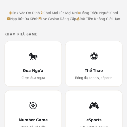
🌐
Link Vào Ổn Định
📱
Chơi Mọi Lúc Mọi Nơi
⭐
Hàng Triệu Người Chơi
🏦
Nạp Rút Đa Kênh
🃏
Live Casino Đẳng Cấp
💰
Rút Tiền Không Giới Hạn
KHÁM PHÁ GAME
🐎
⚽
Đua Ngựa
Thể Thao
Cược đua ngựa
Bóng đá, tennis, eSports
🎯
🎮
Number Game
eSports