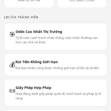
Đoán số, xóc đĩa
LOL, Dota 2, CS:GO
LỢI ÍCH THÀNH VIÊN
Odds Cao Nhất Thị Trường
🎯
Tỷ lệ cược cạnh tranh nhất, thắng cược nhận thưởng cao
hơn các nhà cái khác.
Rút Tiền Không Giới Hạn
💰
Rút bao nhiêu cũng được, không giới hạn số lần và số tiền.
Giấy Phép Hợp Pháp
📜
Hoạt động dưới giấy phép quốc tế, minh bạch và pháp lý rõ
ràng.