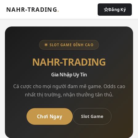
NAHR-TRADING
.
Đăng Ký
🌟 SLOT GAME ĐỈNH CAO
NAHR-TRADING
Gia Nhập Uy Tín
Cá cược cho mọi người đam mê game. Odds cao
nhất thị trường, nhận thưởng tân thủ.
Chơi Ngay
Slot Game