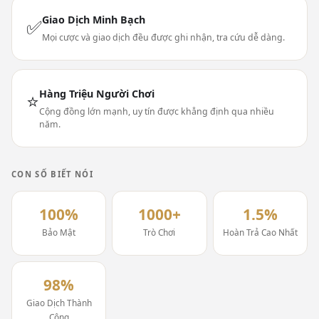
Giao Dịch Minh Bạch
✅
Mọi cược và giao dịch đều được ghi nhận, tra cứu dễ dàng.
Hàng Triệu Người Chơi
⭐
Cộng đồng lớn mạnh, uy tín được khẳng định qua nhiều
năm.
CON SỐ BIẾT NÓI
100%
1000+
1.5%
Bảo Mật
Trò Chơi
Hoàn Trả Cao Nhất
98%
Giao Dịch Thành
Công