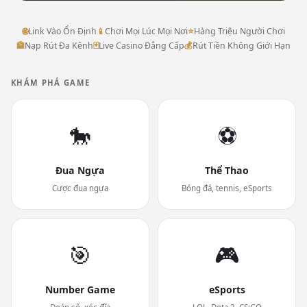
🌐
Link Vào Ổn Định
📱
Chơi Mọi Lúc Mọi Nơi
⭐
Hàng Triệu Người Chơi
🏦
Nạp Rút Đa Kênh
🃏
Live Casino Đẳng Cấp
💰
Rút Tiền Không Giới Hạn
KHÁM PHÁ GAME
🐎
⚽
Đua Ngựa
Thể Thao
Cược đua ngựa
Bóng đá, tennis, eSports
🎯
🎮
Number Game
eSports