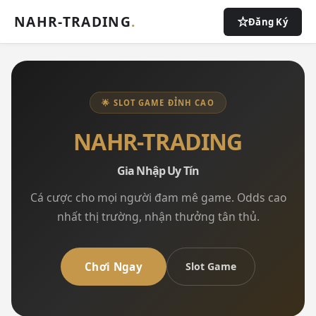
NAHR-TRADING
.
Đăng Ký
🌟 SLOT GAME ĐỈNH CAO
NAHR-TRADING
Gia Nhập Uy Tín
Cá cược cho mọi người đam mê game. Odds cao
nhất thị trường, nhận thưởng tân thủ.
Chơi Ngay
Slot Game