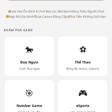
🌐
Link Vào Ổn Định
📱
Chơi Mọi Lúc Mọi Nơi
⭐
Hàng Triệu Người Chơi
🏦
Nạp Rút Đa Kênh
🃏
Live Casino Đẳng Cấp
💰
Rút Tiền Không Giới Hạn
KHÁM PHÁ GAME
🐎
⚽
Đua Ngựa
Thể Thao
Cược đua ngựa
Bóng đá, tennis, eSports
🎯
🎮
Number Game
eSports