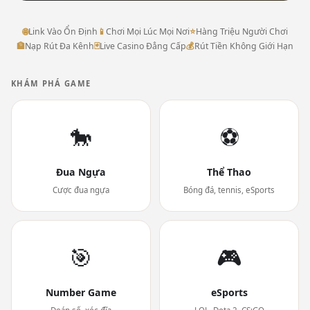
🌐
Link Vào Ổn Định
📱
Chơi Mọi Lúc Mọi Nơi
⭐
Hàng Triệu Người Chơi
🏦
Nạp Rút Đa Kênh
🃏
Live Casino Đẳng Cấp
💰
Rút Tiền Không Giới Hạn
KHÁM PHÁ GAME
🐎
⚽
Đua Ngựa
Thể Thao
Cược đua ngựa
Bóng đá, tennis, eSports
🎯
🎮
Number Game
eSports