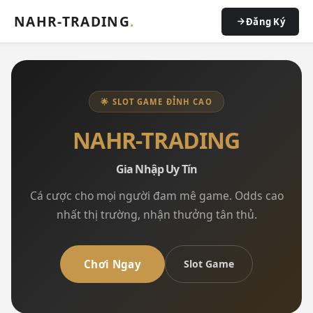
NAHR-TRADING
.
Đăng Ký
🌟 SLOT GAME ĐỈNH CAO
NAHR-TRADING
Gia Nhập Uy Tín
Cá cược cho mọi người đam mê game. Odds cao
nhất thị trường, nhận thưởng tân thủ.
Chơi Ngay
Slot Game