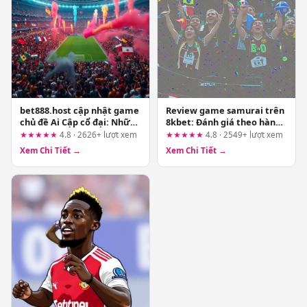
bet888.host cập nhật game
Review game samurai trên
chủ đề Ai Cập cổ đại: Những
8kbet: Đánh giá theo hành
điều nên kiểm chứng trước
trình người dùng thực tế
★★★★★
4.8 · 2626+ lượt xem
★★★★★
4.8 · 2549+ lượt xem
khi tin vào quảng cáo
Xem Chi Tiết →
Xem Chi Tiết →