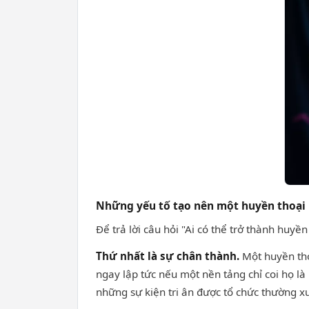
Những yếu tố tạo nên một huyền thoại
Để trả lời câu hỏi "Ai có thể trở thành huyền
Thứ nhất là sự chân thành.
Một huyền tho
ngay lập tức nếu một nền tảng chỉ coi họ là
những sự kiện tri ân được tổ chức thường x