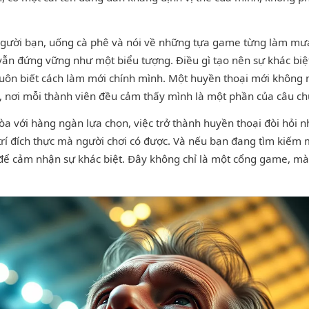
gười bạn, uống cà phê và nói về những tựa game từng làm mưa
ẫn đứng vững như một biểu tượng. Điều gì tạo nên sự khác biệt
ôn biết cách làm mới chính mình. Một huyền thoại mới không nh
, nơi mỗi thành viên đều cảm thấy mình là một phần của câu ch
a với hàng ngàn lựa chọn, việc trở thành huyền thoại đòi hỏi nh
trí đích thực mà người chơi có được. Và nếu bạn đang tìm kiếm 
ể cảm nhận sự khác biệt. Đây không chỉ là một cổng game, mà 