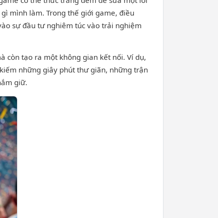
 game có thể thức trắng đêm để sửa một lỗi
 gì mình làm. Trong thế giới game, điều
ào sự đầu tư nghiêm túc vào trải nghiệm
 còn tạo ra một không gian kết nối. Ví dụ,
 kiếm những giây phút thư giãn, những trận
nắm giữ.