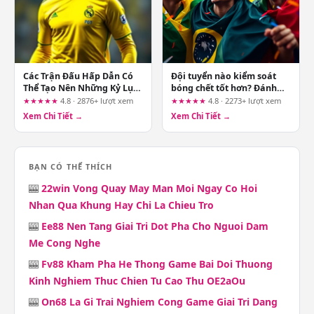
Các Trận Đấu Hấp Dẫn Có
Đội tuyển nào kiểm soát
Thể Tạo Nên Những Kỷ Lục
bóng chết tốt hơn? Đánh
Mới
giá từ góc nhìn minh bạch
★★★★★
4.8 · 2876+ lượt xem
★★★★★
4.8 · 2273+ lượt xem
và quản lý rủi ro cùng
Xem Chi Tiết →
Xem Chi Tiết →
uk88.bot
BẠN CÓ THỂ THÍCH
🎰
22win Vong Quay May Man Moi Ngay Co Hoi
Nhan Qua Khung Hay Chi La Chieu Tro
🎰
Ee88 Nen Tang Giai Tri Dot Pha Cho Nguoi Dam
Me Cong Nghe
🎰
Fv88 Kham Pha He Thong Game Bai Doi Thuong
Kinh Nghiem Thuc Chien Tu Cao Thu OE2aOu
🎰
On68 La Gi Trai Nghiem Cong Game Giai Tri Dang