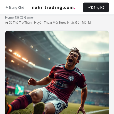
nahr-trading.com
.
Trang Chủ
Đăng Ký
Home
›
Tất Cả Game
›
Ai Có Thể Trở Thành Huyền Thoại Mới Được Nhắc Đến Mãi M