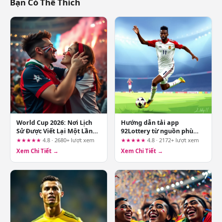
Bạn Có Thể Thích
World Cup 2026: Nơi Lịch
Hướng dẫn tải app
Sử Được Viết Lại Một Lần
92Lottery từ nguồn phù
Nữa
hợp trước khi đăng nhập
★★★★★
4.8 · 2680+ lượt xem
★★★★★
4.8 · 2172+ lượt xem
Xem Chi Tiết →
Xem Chi Tiết →