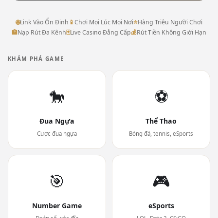
🌐
Link Vào Ổn Định
📱
Chơi Mọi Lúc Mọi Nơi
⭐
Hàng Triệu Người Chơi
🏦
Nạp Rút Đa Kênh
🃏
Live Casino Đẳng Cấp
💰
Rút Tiền Không Giới Hạn
KHÁM PHÁ GAME
🐎
⚽
Đua Ngựa
Thể Thao
Cược đua ngựa
Bóng đá, tennis, eSports
🎯
🎮
Number Game
eSports