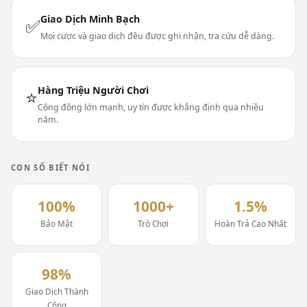
Giao Dịch Minh Bạch
✅
Mọi cược và giao dịch đều được ghi nhận, tra cứu dễ dàng.
Hàng Triệu Người Chơi
⭐
Cộng đồng lớn mạnh, uy tín được khẳng định qua nhiều
năm.
CON SỐ BIẾT NÓI
100%
1000+
1.5%
Bảo Mật
Trò Chơi
Hoàn Trả Cao Nhất
98%
Giao Dịch Thành
Công