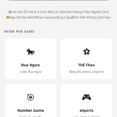
🌐
Link Vào Ổn Định
📱
Chơi Mọi Lúc Mọi Nơi
⭐
Hàng Triệu Người Chơi
🏦
Nạp Rút Đa Kênh
🃏
Live Casino Đẳng Cấp
💰
Rút Tiền Không Giới Hạn
KHÁM PHÁ GAME
🐎
⚽
Đua Ngựa
Thể Thao
Cược đua ngựa
Bóng đá, tennis, eSports
🎯
🎮
Number Game
eSports