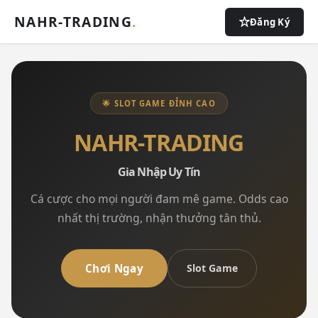
NAHR-TRADING
.
Đăng Ký
🌟 SLOT GAME ĐỈNH CAO
NAHR-TRADING
Gia Nhập Uy Tín
Cá cược cho mọi người đam mê game. Odds cao
nhất thị trường, nhận thưởng tân thủ.
Chơi Ngay
Slot Game