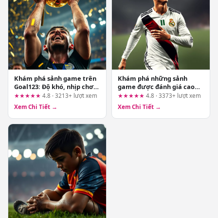
Khám phá sảnh game trên
Khám phá những sảnh
Goal123: Độ khó, nhịp chơi
game được đánh giá cao
và cách quản lý vốn thực tế
trên ml88.vegas – phân tích
★★★★★
4.8 · 3213+ lượt xem
★★★★★
4.8 · 3373+ lượt xem
theo độ khó, nhịp chơi và
Xem Chi Tiết →
Xem Chi Tiết →
rủi ro