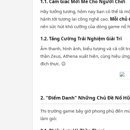
1.1. Cảm Giác Mới Mẻ Cho Người Chơi
Hãy tưởng tượng, hôm nay bạn có thể là một 
hành tới tương lai công nghệ cao.
Mỗi chủ đ
nên sức hút khó cưỡng của dòng game nổ hũ
1.2. Tăng Cường Trải Nghiệm Giải Trí
Âm thanh, hình ảnh, biểu tượng và cả cốt t
thần Zeus, Athena xuất hiện, cùng hiệu ứng
đích thực. 😉
2. "Điểm Danh" Những Chủ Đề Nổ Hũ
Thị trường game bây giờ phong phú đến mức
làm gió: