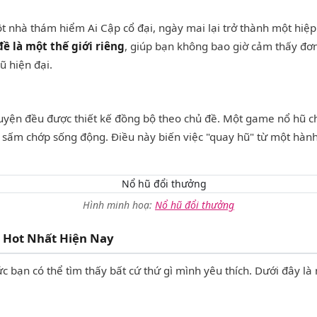
nhà thám hiểm Ai Cập cổ đại, ngày mai lại trở thành một hiệp s
ề là một thế giới riêng
, giúp bạn không bao giờ cảm thấy đơn
 hiện đại.
ruyện đều được thiết kế đồng bộ theo chủ đề. Một game nổ hũ c
 sấm chớp sống động. Điều này biến việc "quay hũ" từ một hành 
Hình minh hoạ:
Nổ hũ đổi thưởng
 Hot Nhất Hiện Nay
 bạn có thể tìm thấy bất cứ thứ gì mình yêu thích. Dưới đây l