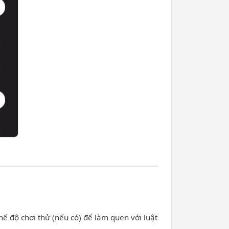
ế độ chơi thử (nếu có) để làm quen với luật