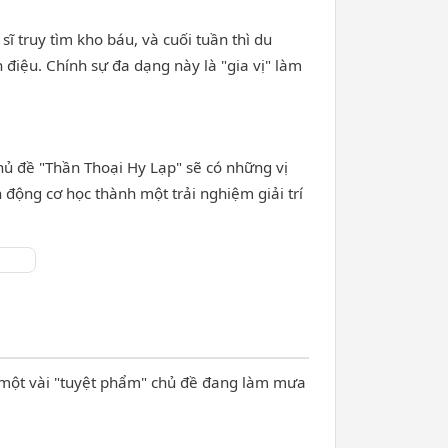
ĩ truy tìm kho báu, và cuối tuần thì du
 điệu. Chính sự đa dạng này là "gia vị" làm
hủ đề "Thần Thoại Hy Lạp" sẽ có những vị
động cơ học thành một trải nghiệm giải trí
à một vài "tuyệt phẩm" chủ đề đang làm mưa