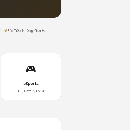
ấp
💰
Rút Tiền Không Giới Hạn
🎮
eSports
LOL, Dota 2, CS:GO