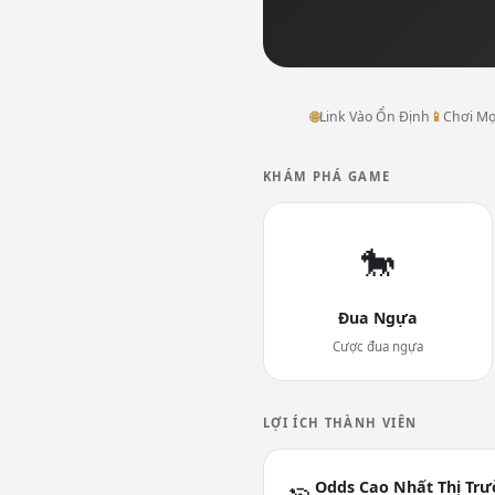
🌐
Link Vào Ổn Định
📱
Chơi Mọ
KHÁM PHÁ GAME
🐎
Đua Ngựa
Cược đua ngựa
LỢI ÍCH THÀNH VIÊN
Odds Cao Nhất Thị Tr