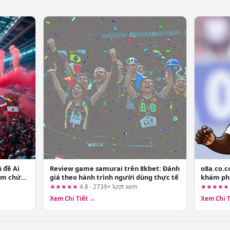
 đề Ai
Review game samurai trên 8kbet: Đánh
o8a.co.c
iểm chứng
giá theo hành trình người dùng thực tế
khám ph
hay vẫn 
★★★★★
4.8 · 2739+ lượt xem
★★★★
Xem Chi Tiết →
Xem Chi 