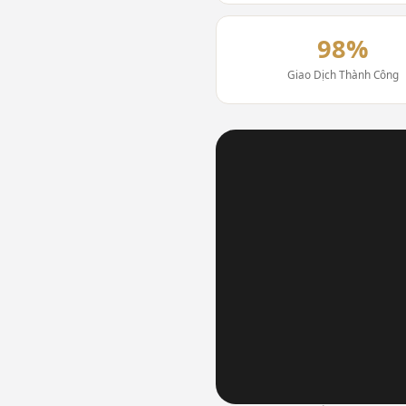
98%
Giao Dịch Thành Công