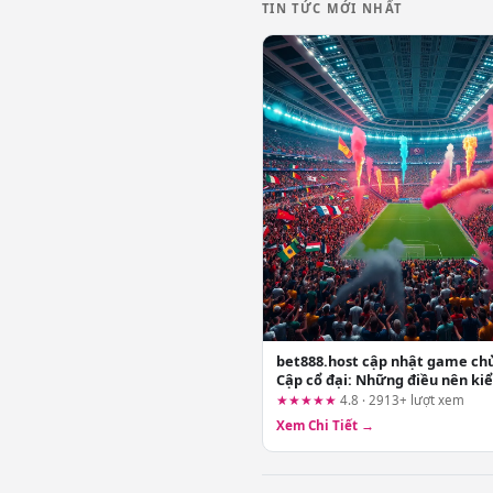
TIN TỨC MỚI NHẤT
bet888.host cập nhật game chủ
Cập cổ đại: Những điều nên k
trước khi tin vào quảng cáo
★★★★★
4.8 · 2913+ lượt xem
Xem Chi Tiết →