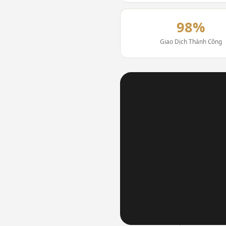
98%
Giao Dịch Thành Công