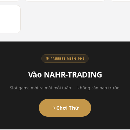
🌟 FREEBET MIỄN PHÍ
Vào NAHR-TRADING
Slot game mới ra mắt mỗi tuần — không cần nạp trước.
Chơi Thử