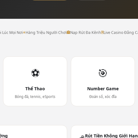
i Lúc Mọi Nơi
⭐
Hàng Triệu Người Chơi
🏦
Nạp Rút Đa Kênh
🃏
Live Casino Đẳng C
⚽
🎯
Thể Thao
Number Game
Bóng đá, tennis, eSports
Đoán số, xóc đĩa
ường
Rút Tiền Không Giới Hạn