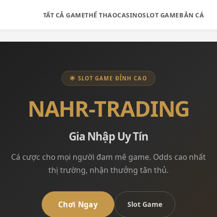
TẤT CẢ GAME
THỂ THAO
CASINO
SLOT GAME
BẮN CÁ
🌟 SLOT GAME ĐỈNH CAO
NAHR-TRADING
Gia Nhập Uy Tín
Cá cược cho mọi người đam mê game. Odds cao nhất
thị trường, nhận thưởng tân thủ.
Chơi Ngay
Slot Game