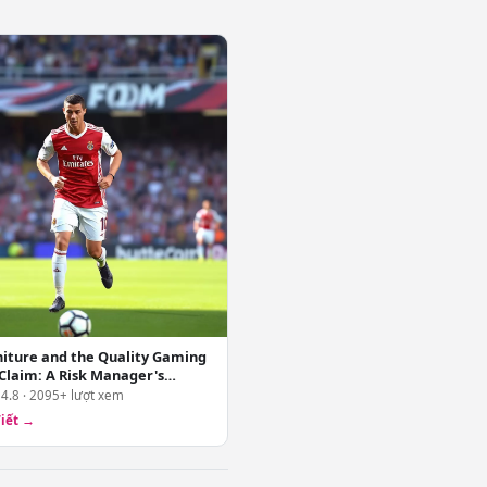
niture and the Quality Gaming
Claim: A Risk Manager's
ion Checklist
★
4.8 · 2095+ lượt xem
Tiết →