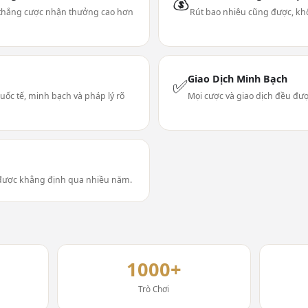
💰
, thắng cược nhận thưởng cao hơn
Rút bao nhiêu cũng được, khôn
Giao Dịch Minh Bạch
✅
ốc tế, minh bạch và pháp lý rõ
Mọi cược và giao dịch đều đượ
 được khẳng định qua nhiều năm.
1000+
Trò Chơi