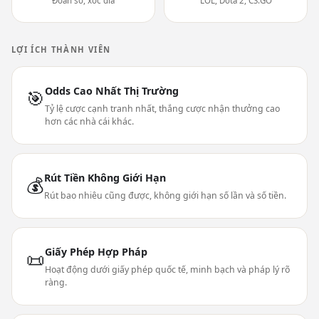
Đoán số, xóc đĩa
LOL, Dota 2, CS:GO
LỢI ÍCH THÀNH VIÊN
Odds Cao Nhất Thị Trường
🎯
Tỷ lệ cược cạnh tranh nhất, thắng cược nhận thưởng cao
hơn các nhà cái khác.
Rút Tiền Không Giới Hạn
💰
Rút bao nhiêu cũng được, không giới hạn số lần và số tiền.
Giấy Phép Hợp Pháp
📜
Hoạt động dưới giấy phép quốc tế, minh bạch và pháp lý rõ
ràng.