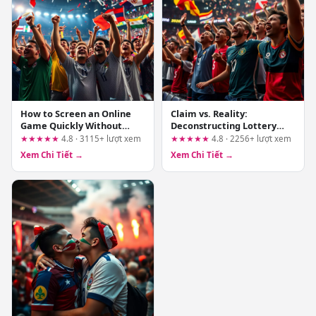
How to Screen an Online
Claim vs. Reality:
Game Quickly Without
Deconstructing Lottery
Wasting a Full Evening
Insights from AD88 and
★★★★★
4.8 · 3115+ lượt xem
★★★★★
4.8 · 2256+ lượt xem
nahr-trading.com
Xem Chi Tiết →
Xem Chi Tiết →