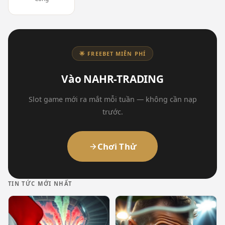
🌟 FREEBET MIỄN PHÍ
Vào NAHR-TRADING
Slot game mới ra mắt mỗi tuần — không cần nạp
trước.
Chơi Thử
TIN TỨC MỚI NHẤT