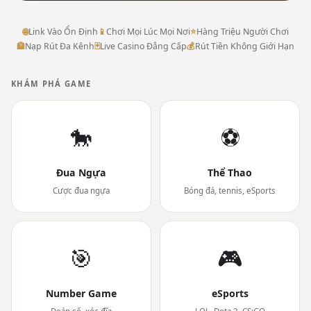
🌐
Link Vào Ổn Định
📱
Chơi Mọi Lúc Mọi Nơi
⭐
Hàng Triệu Người Chơi
🏦
Nạp Rút Đa Kênh
🃏
Live Casino Đẳng Cấp
💰
Rút Tiền Không Giới Hạn
KHÁM PHÁ GAME
🐎
⚽
Đua Ngựa
Thể Thao
Cược đua ngựa
Bóng đá, tennis, eSports
🎯
🎮
Number Game
eSports