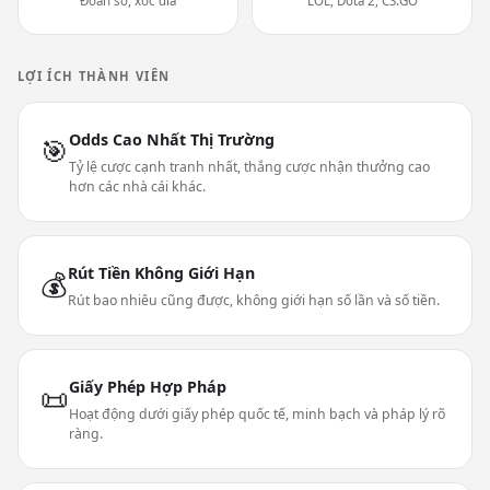
Đoán số, xóc đĩa
LOL, Dota 2, CS:GO
LỢI ÍCH THÀNH VIÊN
Odds Cao Nhất Thị Trường
🎯
Tỷ lệ cược cạnh tranh nhất, thắng cược nhận thưởng cao
hơn các nhà cái khác.
Rút Tiền Không Giới Hạn
💰
Rút bao nhiêu cũng được, không giới hạn số lần và số tiền.
Giấy Phép Hợp Pháp
📜
Hoạt động dưới giấy phép quốc tế, minh bạch và pháp lý rõ
ràng.