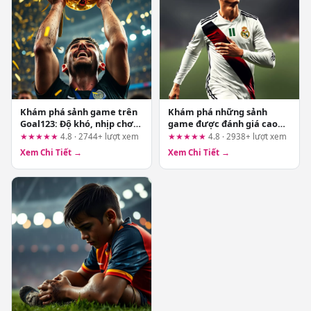
Khám phá sảnh game trên
Khám phá những sảnh
Goal123: Độ khó, nhịp chơi
game được đánh giá cao
và cách quản lý vốn thực tế
trên ml88.vegas – phân tích
★★★★★
4.8 · 2744+ lượt xem
★★★★★
4.8 · 2938+ lượt xem
theo độ khó, nhịp chơi và
Xem Chi Tiết →
Xem Chi Tiết →
rủi ro