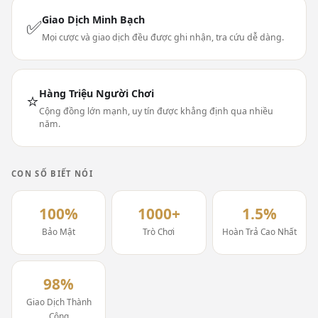
Giao Dịch Minh Bạch
✅
Mọi cược và giao dịch đều được ghi nhận, tra cứu dễ dàng.
Hàng Triệu Người Chơi
⭐
Cộng đồng lớn mạnh, uy tín được khẳng định qua nhiều
năm.
CON SỐ BIẾT NÓI
100%
1000+
1.5%
Bảo Mật
Trò Chơi
Hoàn Trả Cao Nhất
98%
Giao Dịch Thành
Công