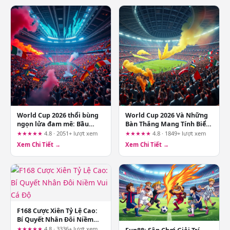
World Cup 2026 thổi bùng
World Cup 2026 Và Những
ngọn lửa đam mê: Bầu
Bàn Thắng Mang Tính Biểu
không khí bóng đá chưa
Tượng Trong Lịch Sử Bóng
★★★★★
4.8 · 2051+ lượt xem
★★★★★
4.8 · 1849+ lượt xem
từng có
Đá Thế Giới
Xem Chi Tiết →
Xem Chi Tiết →
F168 Cược Xiên Tỷ Lệ Cao:
Bí Quyết Nhân Đôi Niềm
Vui Cá Độ
★★★★★
4.8 · 3336+ lượt xem