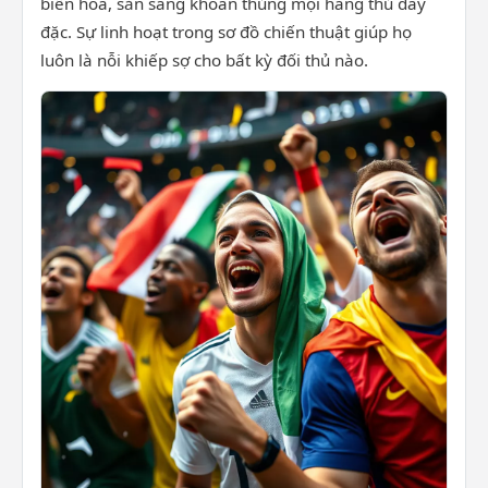
biến hóa, sẵn sàng khoan thủng mọi hàng thủ dày
đặc. Sự linh hoạt trong sơ đồ chiến thuật giúp họ
luôn là nỗi khiếp sợ cho bất kỳ đối thủ nào.