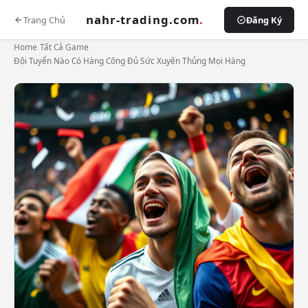
nahr-trading.com
.
Trang Chủ
Đăng Ký
Home
›
Tất Cả Game
›
Đội Tuyển Nào Có Hàng Công Đủ Sức Xuyên Thủng Mọi Hàng