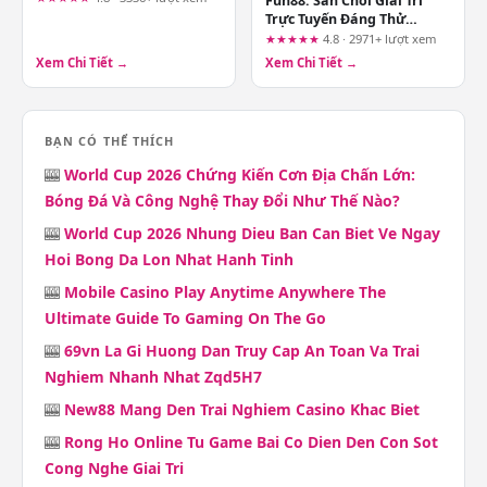
Fun88: Sân Chơi Giải Trí
Trực Tuyến Đáng Thử
Nghiệm Nhất Hiện Nay
★★★★★
4.8 · 2971+ lượt xem
Xem Chi Tiết →
Xem Chi Tiết →
BẠN CÓ THỂ THÍCH
🎰
World Cup 2026 Chứng Kiến Cơn Địa Chấn Lớn:
Bóng Đá Và Công Nghệ Thay Đổi Như Thế Nào?
🎰
World Cup 2026 Nhung Dieu Ban Can Biet Ve Ngay
Hoi Bong Da Lon Nhat Hanh Tinh
🎰
Mobile Casino Play Anytime Anywhere The
Ultimate Guide To Gaming On The Go
🎰
69vn La Gi Huong Dan Truy Cap An Toan Va Trai
Nghiem Nhanh Nhat Zqd5H7
🎰
New88 Mang Den Trai Nghiem Casino Khac Biet
🎰
Rong Ho Online Tu Game Bai Co Dien Den Con Sot
Cong Nghe Giai Tri