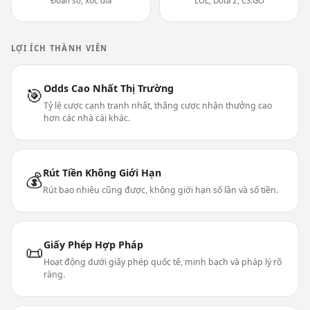
Đoán số, xóc đĩa
LOL, Dota 2, CS:GO
LỢI ÍCH THÀNH VIÊN
Odds Cao Nhất Thị Trường
🎯
Tỷ lệ cược cạnh tranh nhất, thắng cược nhận thưởng cao
hơn các nhà cái khác.
Rút Tiền Không Giới Hạn
💰
Rút bao nhiêu cũng được, không giới hạn số lần và số tiền.
Giấy Phép Hợp Pháp
📜
Hoạt động dưới giấy phép quốc tế, minh bạch và pháp lý rõ
ràng.