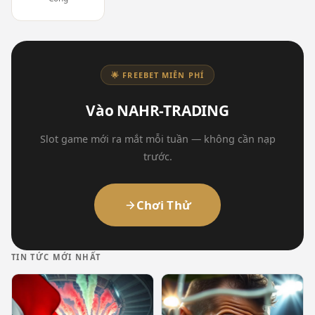
🌟 FREEBET MIỄN PHÍ
Vào NAHR-TRADING
Slot game mới ra mắt mỗi tuần — không cần nạp
trước.
Chơi Thử
TIN TỨC MỚI NHẤT