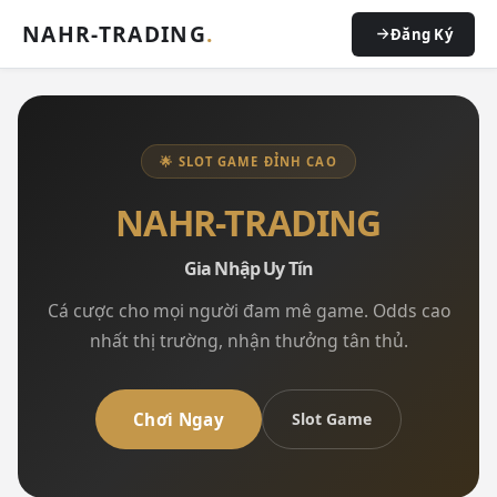
NAHR-TRADING
.
Đăng Ký
🌟 SLOT GAME ĐỈNH CAO
NAHR-TRADING
Gia Nhập Uy Tín
Cá cược cho mọi người đam mê game. Odds cao
nhất thị trường, nhận thưởng tân thủ.
Chơi Ngay
Slot Game