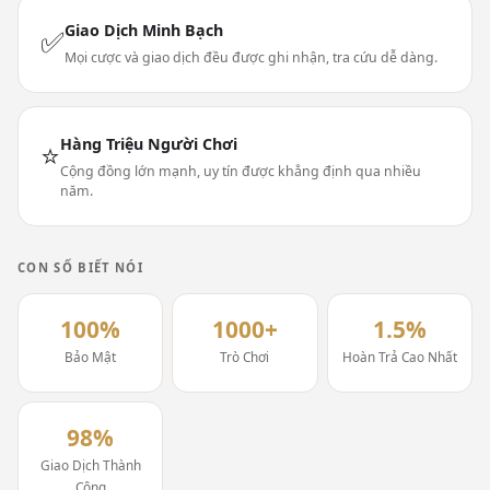
Giao Dịch Minh Bạch
✅
Mọi cược và giao dịch đều được ghi nhận, tra cứu dễ dàng.
Hàng Triệu Người Chơi
⭐
Cộng đồng lớn mạnh, uy tín được khẳng định qua nhiều
năm.
CON SỐ BIẾT NÓI
100%
1000+
1.5%
Bảo Mật
Trò Chơi
Hoàn Trả Cao Nhất
98%
Giao Dịch Thành
Công