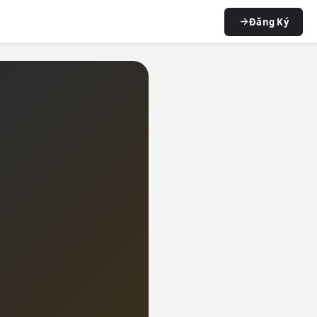
Đăng Ký