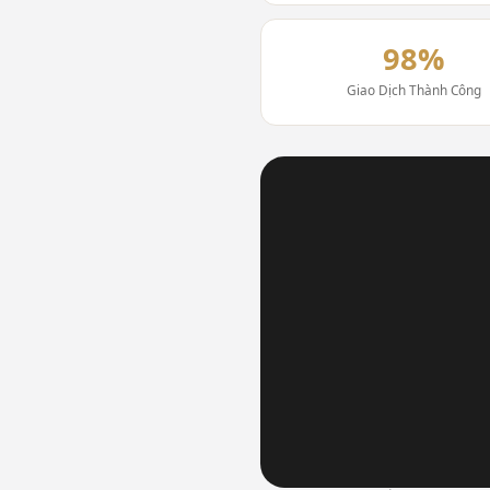
98%
Giao Dịch Thành Công