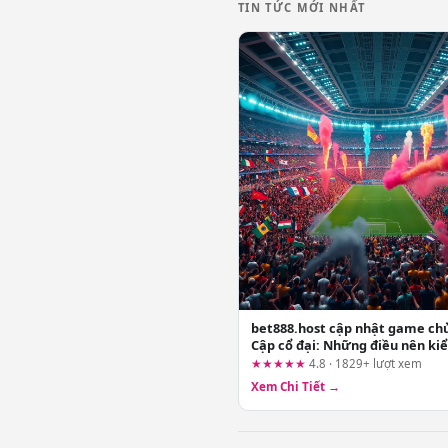
TIN TỨC MỚI NHẤT
bet888.host cập nhật game chủ
Cập cổ đại: Những điều nên k
trước khi tin vào quảng cáo
★★★★★
4.8 · 1829+ lượt xem
Xem Chi Tiết →