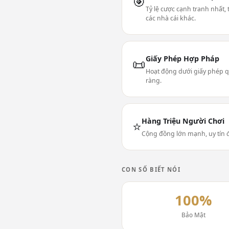
🎯
Tỷ lệ cược cạnh tranh nhất
các nhà cái khác.
Giấy Phép Hợp Pháp
📜
Hoạt động dưới giấy phép qu
ràng.
Hàng Triệu Người Chơi
⭐
Cộng đồng lớn mạnh, uy tín
CON SỐ BIẾT NÓI
100%
Bảo Mật