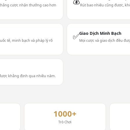
💰
, thắng cược nhận thưởng cao hơn
Rút bao nhiêu cũng được, khôn
Giao Dịch Minh Bạch
✅
ốc tế, minh bạch và pháp lý rõ
Mọi cược và giao dịch đều đượ
 được khẳng định qua nhiều năm.
1000+
Trò Chơi