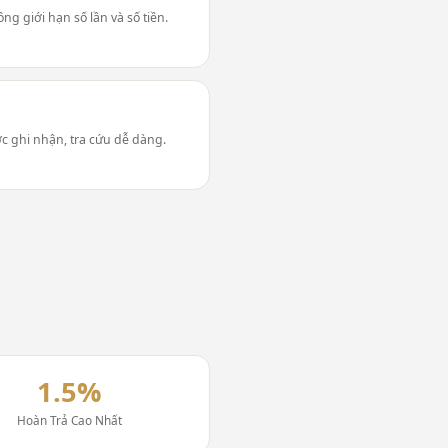
g giới hạn số lần và số tiền.
c ghi nhận, tra cứu dễ dàng.
1.5%
Hoàn Trả Cao Nhất