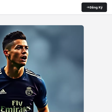
Đăng Ký