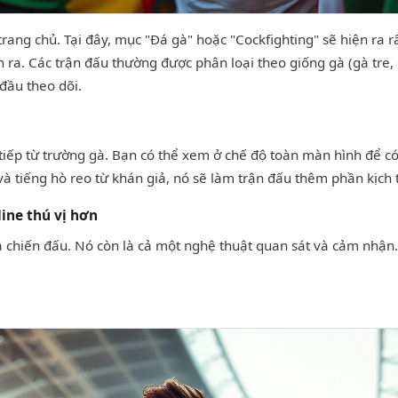
 trang chủ. Tại đây, mục "Đá gà" hoặc "Cockfighting" sẽ hiện ra 
 ra. Các trận đấu thường được phân loại theo giống gà (gà tre, g
đầu theo dõi.
c tiếp từ trường gà. Bạn có thể xem ở chế độ toàn màn hình để 
à tiếng hò reo từ khán giả, nó sẽ làm trận đấu thêm phần kịch t
ine thú vị hơn
à chiến đấu. Nó còn là cả một nghệ thuật quan sát và cảm nhận