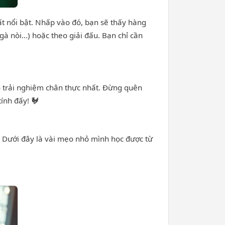
rất nổi bật. Nhấp vào đó, bạn sẽ thấy hàng
à nòi...) hoặc theo giải đấu. Bạn chỉ cần
có trải nghiệm chân thực nhất. Đừng quên
ính đấy! 🐓
. Dưới đây là vài mẹo nhỏ mình học được từ