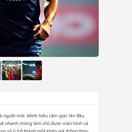
là người mới. Mình hiểu cảm giác lần đầu
n sẽ nhanh chóng làm chủ được màn hình và
con số 0 trở thành một khán giả thông thạo.