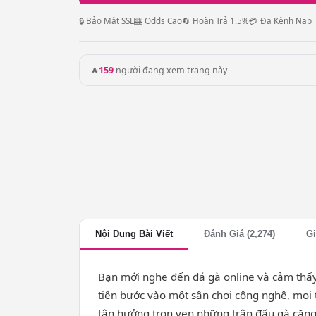
🔒 Bảo Mật SSL
🎰 Odds Cao
🔄 Hoàn Trả 1.5%
💳 Đa Kênh Nạp
🔥
159
người đang xem trang này
Nội Dung Bài Viết
Đánh Giá (2,274)
Gi
Bạn mới nghe đến đá gà online và cảm thấy 
tiên bước vào một sân chơi công nghệ, mọi
tận hưởng trọn vẹn những trận đấu gà căng 