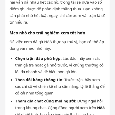
hai vẫn đá nhau hết các hồ, trọng tài sẽ dựa vào số
điểm ghi được để phân định thắng thua. Bạn không
cần phải nhớ hết luật ngay, chỉ cần xem vài trận là sẽ
tự hiểu ra.
Mẹo nhỏ cho trải nghiệm xem tốt hơn
Để việc xem đá gà N88 thực sự thú vị, bạn có thể áp
dụng vài mẹo nhỏ này:
Chọn trận đấu phù hợp:
Lúc đầu, hãy xem các
trận gà tre hoặc gà nhỏ trước, vì chúng thường có
lối đá nhanh và dễ hiểu hơn gà lớn.
Theo dõi bảng thông tin:
Trước trận, hãy xem
các chỉ số về chiến kê như cân nặng, tỷ lệ thắng để
có cái nhìn tổng quan.
Tham gia chat cùng mọi người:
Đừng ngại hỏi
trong khung chat. Cộng đồng người xem trên
N88
rất nhiệt tình, họ sẵn sàng giải thích cho bạn.