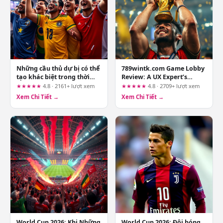
Những cầu thủ dự bị có thể
789wintk.com Game Lobby
tạo khác biệt trong thời
Review: A UX Expert’s
điểm quyết định cùng
Touchpoint-by-Touchpoint
★★★★★
4.8 · 2161+ lượt xem
★★★★★
4.8 · 2709+ lượt xem
qqs88
Assessment
Xem Chi Tiết →
Xem Chi Tiết →
World Cup 2026: Khi Những
World Cup 2026: Đội bóng