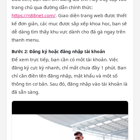
trang chủ qua đường dẫn chính thức:
https://n88net.com/
. Giao diện trang web được thiết
kế đơn giản, các mục được sắp xếp khoa học, bạn sẽ
dễ dàng tìm thấy khu vực dành cho đá gà ngay trên
thanh menu.
Bước 2: Đăng ký hoặc đăng nhập tài khoản
Để xem trực tiếp, bạn cần có một tài khoản. Việc
đăng ký cực kỳ nhanh, chỉ mất chưa đầy 1 phút. Bạn
chỉ cần điền tên đăng nhập, mật khẩu và một số
thông tin cơ bản. Sau đó, đăng nhập vào tài khoản là
đã sẵn sàng.