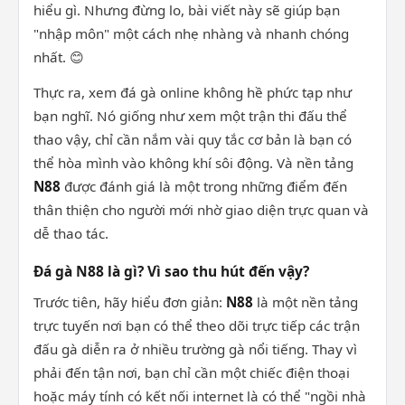
hiểu gì. Nhưng đừng lo, bài viết này sẽ giúp bạn
"nhập môn" một cách nhẹ nhàng và nhanh chóng
nhất. 😊
Thực ra, xem đá gà online không hề phức tạp như
bạn nghĩ. Nó giống như xem một trận thi đấu thể
thao vậy, chỉ cần nắm vài quy tắc cơ bản là bạn có
thể hòa mình vào không khí sôi động. Và nền tảng
N88
được đánh giá là một trong những điểm đến
thân thiện cho người mới nhờ giao diện trực quan và
dễ thao tác.
Đá gà N88 là gì? Vì sao thu hút đến vậy?
Trước tiên, hãy hiểu đơn giản:
N88
là một nền tảng
trực tuyến nơi bạn có thể theo dõi trực tiếp các trận
đấu gà diễn ra ở nhiều trường gà nổi tiếng. Thay vì
phải đến tận nơi, bạn chỉ cần một chiếc điện thoại
hoặc máy tính có kết nối internet là có thể "ngồi nhà