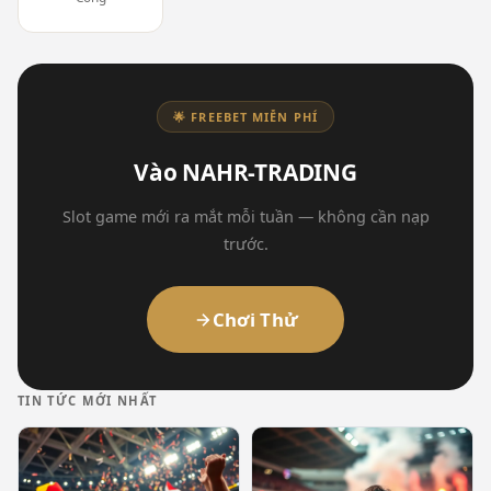
🌟 FREEBET MIỄN PHÍ
Vào NAHR-TRADING
Slot game mới ra mắt mỗi tuần — không cần nạp
trước.
Chơi Thử
TIN TỨC MỚI NHẤT