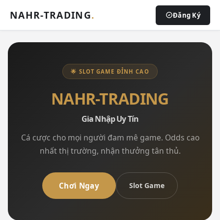
NAHR-TRADING
.
Đăng Ký
🌟 SLOT GAME ĐỈNH CAO
NAHR-TRADING
Gia Nhập Uy Tín
Cá cược cho mọi người đam mê game. Odds cao
nhất thị trường, nhận thưởng tân thủ.
Chơi Ngay
Slot Game