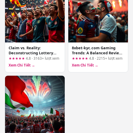
Claim vs. Reality:
8xbet-kyc.com Gaming
Deconstructing Lottery
Trends: A Balanced Review
Insights from AD88 and
of Popular Entertainment
★★★★★
4.8 · 3163+ lượt xem
★★★★★
4.8 · 2215+ lượt xem
nahr-trading.com
Categories
Xem Chi Tiết →
Xem Chi Tiết →