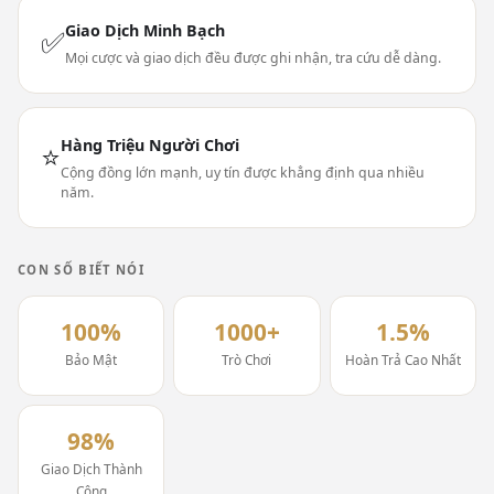
Giao Dịch Minh Bạch
✅
Mọi cược và giao dịch đều được ghi nhận, tra cứu dễ dàng.
Hàng Triệu Người Chơi
⭐
Cộng đồng lớn mạnh, uy tín được khẳng định qua nhiều
năm.
CON SỐ BIẾT NÓI
100%
1000+
1.5%
Bảo Mật
Trò Chơi
Hoàn Trả Cao Nhất
98%
Giao Dịch Thành
Công