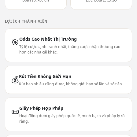
Đoán số, xóc đĩa
LOL, Dota 2, CS:GO
LỢI ÍCH THÀNH VIÊN
Odds Cao Nhất Thị Trường
🎯
Tỷ lệ cược cạnh tranh nhất, thắng cược nhận thưởng cao
hơn các nhà cái khác.
Rút Tiền Không Giới Hạn
💰
Rút bao nhiêu cũng được, không giới hạn số lần và số tiền.
Giấy Phép Hợp Pháp
📜
Hoạt động dưới giấy phép quốc tế, minh bạch và pháp lý rõ
ràng.