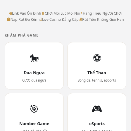
🌐
Link Vào Ổn Định
📱
Chơi Mọi Lúc Mọi Nơi
⭐
Hàng Triệu Người Chơi
🏦
Nạp Rút Đa Kênh
🃏
Live Casino Đẳng Cấp
💰
Rút Tiền Không Giới Hạn
KHÁM PHÁ GAME
🐎
⚽
Đua Ngựa
Thể Thao
Cược đua ngựa
Bóng đá, tennis, eSports
🎯
🎮
Number Game
eSports