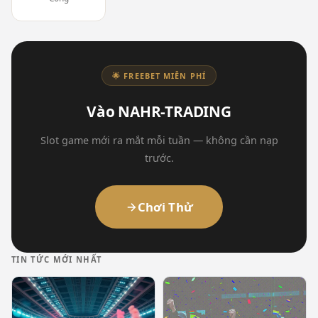
🌟 FREEBET MIỄN PHÍ
Vào NAHR-TRADING
Slot game mới ra mắt mỗi tuần — không cần nạp
trước.
Chơi Thử
TIN TỨC MỚI NHẤT