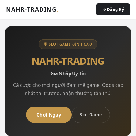
NAHR-TRADING
.
Đăng Ký
🌟 SLOT GAME ĐỈNH CAO
NAHR-TRADING
Gia Nhập Uy Tín
Cá cược cho mọi người đam mê game. Odds cao
nhất thị trường, nhận thưởng tân thủ.
Chơi Ngay
Slot Game