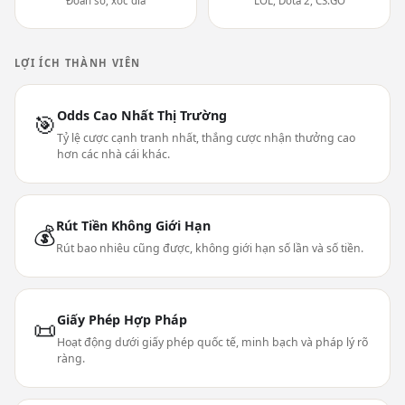
Đoán số, xóc đĩa
LOL, Dota 2, CS:GO
LỢI ÍCH THÀNH VIÊN
Odds Cao Nhất Thị Trường
🎯
Tỷ lệ cược cạnh tranh nhất, thắng cược nhận thưởng cao
hơn các nhà cái khác.
Rút Tiền Không Giới Hạn
💰
Rút bao nhiêu cũng được, không giới hạn số lần và số tiền.
Giấy Phép Hợp Pháp
📜
Hoạt động dưới giấy phép quốc tế, minh bạch và pháp lý rõ
ràng.