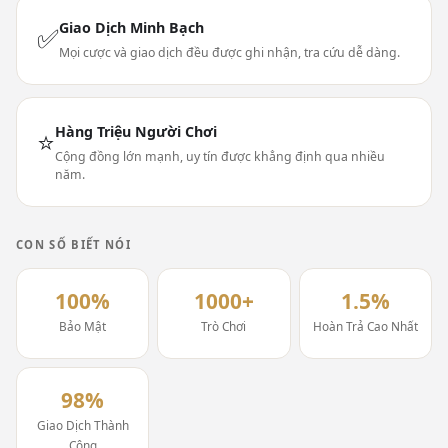
Giao Dịch Minh Bạch
✅
Mọi cược và giao dịch đều được ghi nhận, tra cứu dễ dàng.
Hàng Triệu Người Chơi
⭐
Cộng đồng lớn mạnh, uy tín được khẳng định qua nhiều
năm.
CON SỐ BIẾT NÓI
100%
1000+
1.5%
Bảo Mật
Trò Chơi
Hoàn Trả Cao Nhất
98%
Giao Dịch Thành
Công