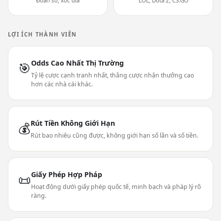
Đoán số, xóc đĩa
LOL, Dota 2, CS:GO
LỢI ÍCH THÀNH VIÊN
Odds Cao Nhất Thị Trường
🎯
Tỷ lệ cược cạnh tranh nhất, thắng cược nhận thưởng cao
hơn các nhà cái khác.
Rút Tiền Không Giới Hạn
💰
Rút bao nhiêu cũng được, không giới hạn số lần và số tiền.
Giấy Phép Hợp Pháp
📜
Hoạt động dưới giấy phép quốc tế, minh bạch và pháp lý rõ
ràng.