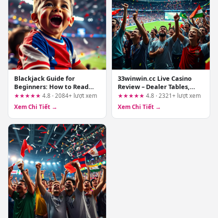
Blackjack Guide for
33winwin.cc Live Casino
Beginners: How to Read
Review – Dealer Tables,
Card Hands and Choose
Interactive Games, and the
★★★★★
4.8 · 2084+ lượt xem
★★★★★
4.8 · 2321+ lượt xem
Table Options
Risk Checks That Matter
Xem Chi Tiết →
Xem Chi Tiết →