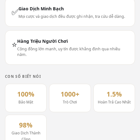
Giao Dịch Minh Bạch
✅
Mọi cược và giao dịch đều được ghi nhận, tra cứu dễ dàng.
Hàng Triệu Người Chơi
⭐
Cộng đồng lớn mạnh, uy tín được khẳng định qua nhiều
năm.
CON SỐ BIẾT NÓI
100%
1000+
1.5%
Bảo Mật
Trò Chơi
Hoàn Trả Cao Nhất
98%
Giao Dịch Thành
Công