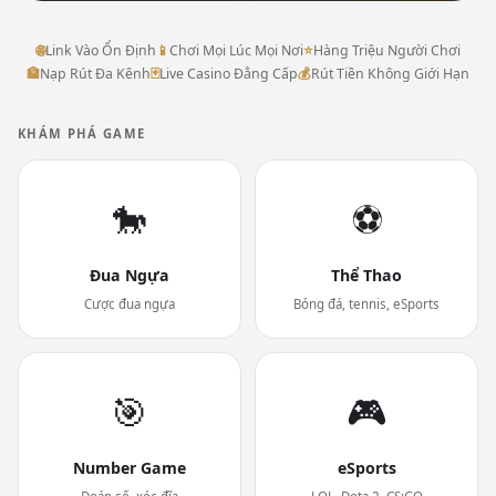
🌐
Link Vào Ổn Định
📱
Chơi Mọi Lúc Mọi Nơi
⭐
Hàng Triệu Người Chơi
🏦
Nạp Rút Đa Kênh
🃏
Live Casino Đẳng Cấp
💰
Rút Tiền Không Giới Hạn
KHÁM PHÁ GAME
🐎
⚽
Đua Ngựa
Thể Thao
Cược đua ngựa
Bóng đá, tennis, eSports
🎯
🎮
Number Game
eSports