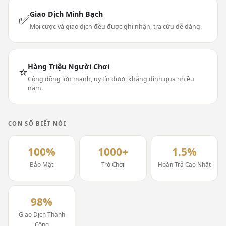
Giao Dịch Minh Bạch
✅
Mọi cược và giao dịch đều được ghi nhận, tra cứu dễ dàng.
Hàng Triệu Người Chơi
⭐
Cộng đồng lớn mạnh, uy tín được khẳng định qua nhiều
năm.
CON SỐ BIẾT NÓI
100%
1000+
1.5%
Bảo Mật
Trò Chơi
Hoàn Trả Cao Nhất
98%
Giao Dịch Thành
Công