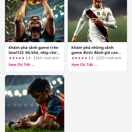
Khám phá sảnh game trên
Khám phá những sảnh
Goal123: Độ khó, nhịp chơi
game được đánh giá cao
và cách quản lý vốn thực tế
trên ml88.vegas – phân tích
★★★★★
4.8 · 3343+ lượt xem
★★★★★
4.8 · 2255+ lượt xem
theo độ khó, nhịp chơi và
Xem Chi Tiết →
Xem Chi Tiết →
rủi ro