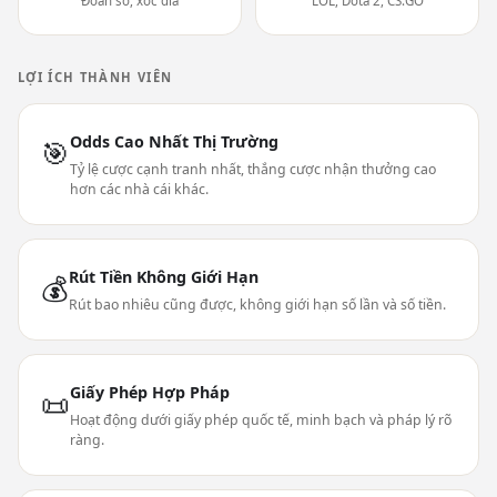
Đoán số, xóc đĩa
LOL, Dota 2, CS:GO
LỢI ÍCH THÀNH VIÊN
Odds Cao Nhất Thị Trường
🎯
Tỷ lệ cược cạnh tranh nhất, thắng cược nhận thưởng cao
hơn các nhà cái khác.
Rút Tiền Không Giới Hạn
💰
Rút bao nhiêu cũng được, không giới hạn số lần và số tiền.
Giấy Phép Hợp Pháp
📜
Hoạt động dưới giấy phép quốc tế, minh bạch và pháp lý rõ
ràng.