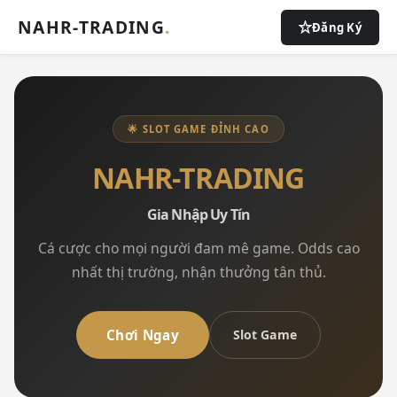
NAHR-TRADING
.
Đăng Ký
🌟 SLOT GAME ĐỈNH CAO
NAHR-TRADING
Gia Nhập Uy Tín
Cá cược cho mọi người đam mê game. Odds cao
nhất thị trường, nhận thưởng tân thủ.
Chơi Ngay
Slot Game