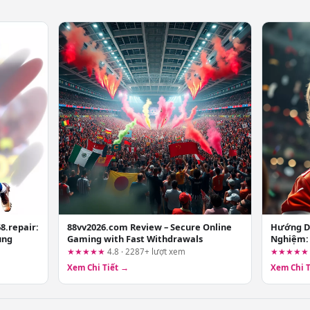
8.repair:
88vv2026.com Review – Secure Online
Hướng Dẫ
ụng
Gaming with Fast Withdrawals
Nghiệm:
Được
★★★★★
4.8 · 2287+ lượt xem
★★★★
Xem Chi Tiết →
Xem Chi 