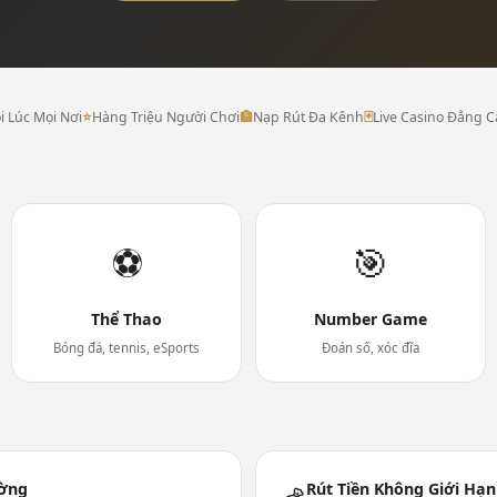
i Lúc Mọi Nơi
⭐
Hàng Triệu Người Chơi
🏦
Nạp Rút Đa Kênh
🃏
Live Casino Đẳng C
⚽
🎯
Thể Thao
Number Game
Bóng đá, tennis, eSports
Đoán số, xóc đĩa
ường
Rút Tiền Không Giới Hạn