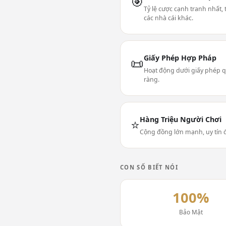
🎯
Tỷ lệ cược cạnh tranh nhất
các nhà cái khác.
Giấy Phép Hợp Pháp
📜
Hoạt động dưới giấy phép qu
ràng.
Hàng Triệu Người Chơi
⭐
Cộng đồng lớn mạnh, uy tín
CON SỐ BIẾT NÓI
100%
Bảo Mật