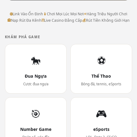
🌐
Link Vào Ổn Định
📱
Chơi Mọi Lúc Mọi Nơi
⭐
Hàng Triệu Người Chơi
🏦
Nạp Rút Đa Kênh
🃏
Live Casino Đẳng Cấp
💰
Rút Tiền Không Giới Hạn
KHÁM PHÁ GAME
🐎
⚽
Đua Ngựa
Thể Thao
Cược đua ngựa
Bóng đá, tennis, eSports
🎯
🎮
Number Game
eSports