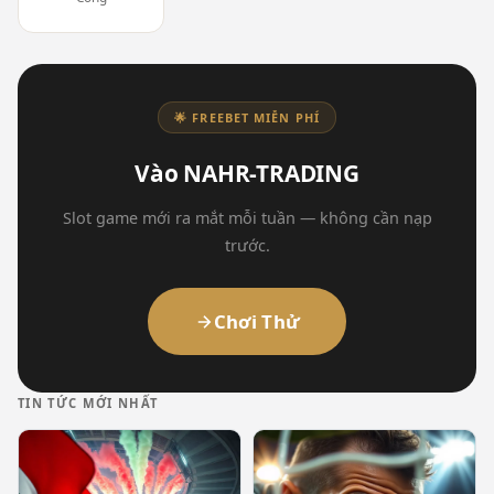
🌟 FREEBET MIỄN PHÍ
Vào NAHR-TRADING
Slot game mới ra mắt mỗi tuần — không cần nạp
trước.
Chơi Thử
TIN TỨC MỚI NHẤT