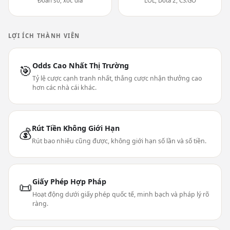
Đoán số, xóc đĩa
LOL, Dota 2, CS:GO
LỢI ÍCH THÀNH VIÊN
Odds Cao Nhất Thị Trường
🎯
Tỷ lệ cược cạnh tranh nhất, thắng cược nhận thưởng cao
hơn các nhà cái khác.
Rút Tiền Không Giới Hạn
💰
Rút bao nhiêu cũng được, không giới hạn số lần và số tiền.
Giấy Phép Hợp Pháp
📜
Hoạt động dưới giấy phép quốc tế, minh bạch và pháp lý rõ
ràng.