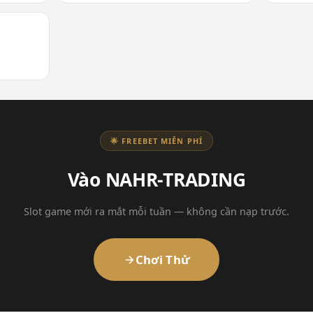
🌟 FREEBET MIỄN PHÍ
Vào NAHR-TRADING
Slot game mới ra mắt mỗi tuần — không cần nạp trước.
Chơi Thử