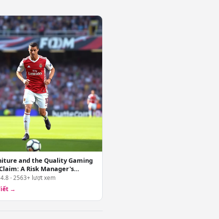
niture and the Quality Gaming
Claim: A Risk Manager's
ion Checklist
★
4.8 · 2563+ lượt xem
Tiết →