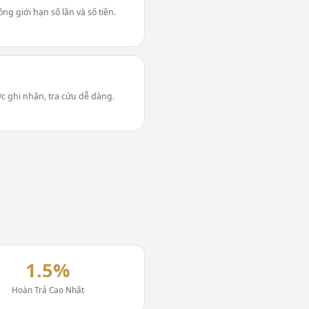
g giới hạn số lần và số tiền.
c ghi nhận, tra cứu dễ dàng.
1.5%
Hoàn Trả Cao Nhất