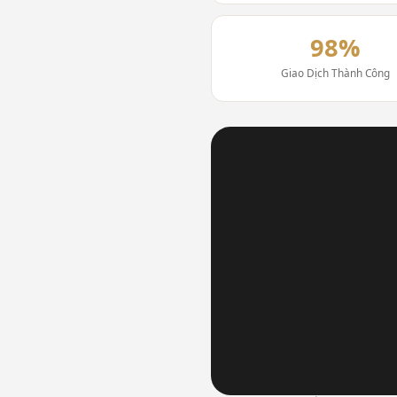
98%
Giao Dịch Thành Công