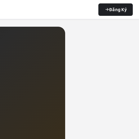
Đăng Ký