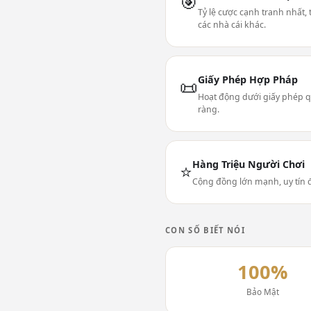
🎯
Tỷ lệ cược cạnh tranh nhất
các nhà cái khác.
Giấy Phép Hợp Pháp
📜
Hoạt động dưới giấy phép qu
ràng.
Hàng Triệu Người Chơi
⭐
Cộng đồng lớn mạnh, uy tín
CON SỐ BIẾT NÓI
100%
Bảo Mật