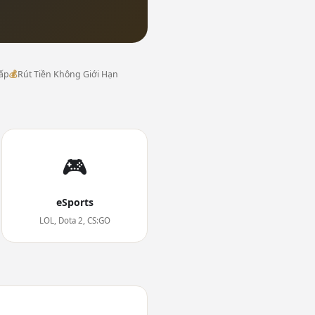
ấp
💰
Rút Tiền Không Giới Hạn
🎮
eSports
LOL, Dota 2, CS:GO