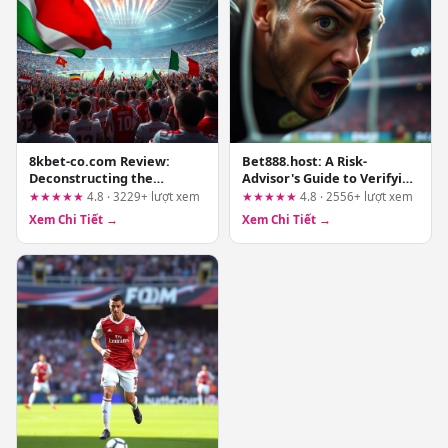
8kbet-co.com Review:
Bet888.host: A Risk-
Deconstructing the
Advisor's Guide to Verifying
Marketing Claims Before
the "Quality Gaming
★★★★★
4.8 · 3229+ lượt xem
★★★★★
4.8 · 2556+ lượt xem
You Deposit
Content" Promise
Xem Chi Tiết →
Xem Chi Tiết →