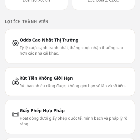
Đoán số, xóc đĩa
LOL, Dota 2, CS:GO
LỢI ÍCH THÀNH VIÊN
Odds Cao Nhất Thị Trường
🎯
Tỷ lệ cược cạnh tranh nhất, thắng cược nhận thưởng cao
hơn các nhà cái khác.
Rút Tiền Không Giới Hạn
💰
Rút bao nhiêu cũng được, không giới hạn số lần và số tiền.
Giấy Phép Hợp Pháp
📜
Hoạt động dưới giấy phép quốc tế, minh bạch và pháp lý rõ
ràng.