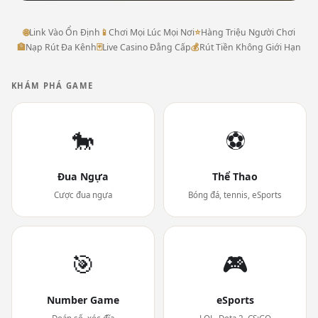
🌐
Link Vào Ổn Định
📱
Chơi Mọi Lúc Mọi Nơi
⭐
Hàng Triệu Người Chơi
🏦
Nạp Rút Đa Kênh
🃏
Live Casino Đẳng Cấp
💰
Rút Tiền Không Giới Hạn
KHÁM PHÁ GAME
🐎
⚽
Đua Ngựa
Thể Thao
Cược đua ngựa
Bóng đá, tennis, eSports
🎯
🎮
Number Game
eSports