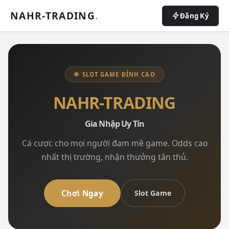
NAHR-TRADING
.
Đăng Ký
🌟 SLOT GAME ĐỈNH CAO
NAHR-TRADING
Gia Nhập Uy Tín
Cá cược cho mọi người đam mê game. Odds cao
nhất thị trường, nhận thưởng tân thủ.
Chơi Ngay
Slot Game