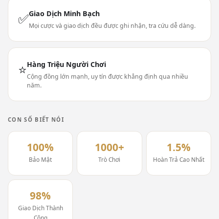
Giao Dịch Minh Bạch
✅
Mọi cược và giao dịch đều được ghi nhận, tra cứu dễ dàng.
Hàng Triệu Người Chơi
⭐
Cộng đồng lớn mạnh, uy tín được khẳng định qua nhiều
năm.
CON SỐ BIẾT NÓI
100%
1000+
1.5%
Bảo Mật
Trò Chơi
Hoàn Trả Cao Nhất
98%
Giao Dịch Thành
Công