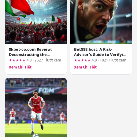
8kbet-co.com Review:
Bet888.host: A Risk-
Deconstructing the
Advisor's Guide to Verifying
Marketing Claims Before
the "Quality Gaming
★★★★★
4.8 · 2527+ lượt xem
★★★★★
4.8 · 1821+ lượt xem
You Deposit
Content" Promise
Xem Chi Tiết →
Xem Chi Tiết →