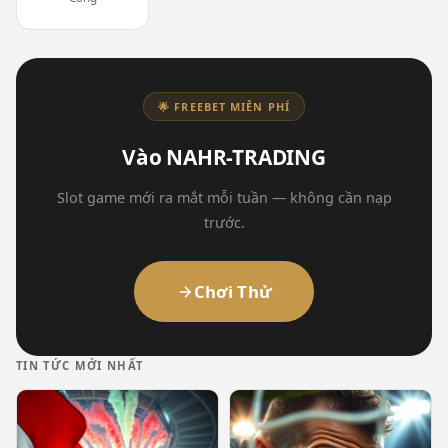
🌟 FREEBET MIỄN PHÍ
Vào NAHR-TRADING
Slot game mới ra mắt mỗi tuần — không cần nạp
trước.
Chơi Thử
TIN TỨC MỚI NHẤT