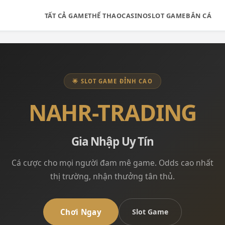
TẤT CẢ GAME
THỂ THAO
CASINO
SLOT GAME
BẮN CÁ
🌟 SLOT GAME ĐỈNH CAO
NAHR-TRADING
Gia Nhập Uy Tín
Cá cược cho mọi người đam mê game. Odds cao nhất
thị trường, nhận thưởng tân thủ.
Chơi Ngay
Slot Game