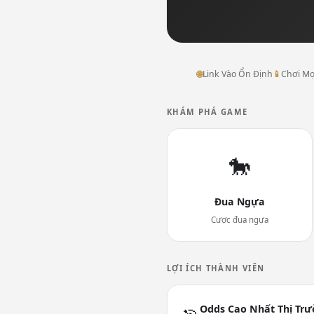
🌐
Link Vào Ổn Định
📱
Chơi Mọ
KHÁM PHÁ GAME
🐎
Đua Ngựa
Cược đua ngựa
LỢI ÍCH THÀNH VIÊN
Odds Cao Nhất Thị Tr