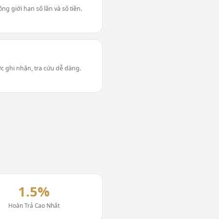
g giới hạn số lần và số tiền.
c ghi nhận, tra cứu dễ dàng.
1.5%
Hoàn Trả Cao Nhất