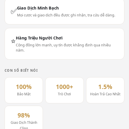
Giao Dịch Minh Bạch
✅
Mọi cược và giao dịch đều được ghi nhận, tra cứu dễ dàng.
Hàng Triệu Người Chơi
⭐
Cộng đồng lớn mạnh, uy tín được khẳng định qua nhiều
năm.
CON SỐ BIẾT NÓI
100%
1000+
1.5%
Bảo Mật
Trò Chơi
Hoàn Trả Cao Nhất
98%
Giao Dịch Thành
Công