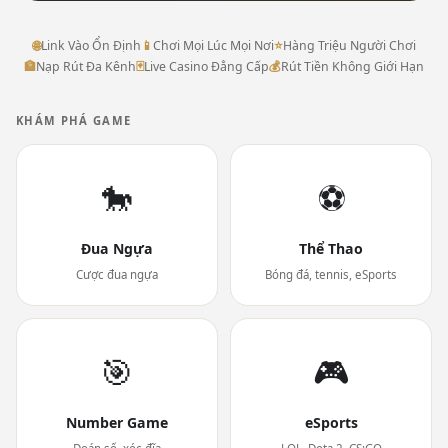
🌐
Link Vào Ổn Định
📱
Chơi Mọi Lúc Mọi Nơi
⭐
Hàng Triệu Người Chơi
🏦
Nạp Rút Đa Kênh
🃏
Live Casino Đẳng Cấp
💰
Rút Tiền Không Giới Hạn
KHÁM PHÁ GAME
🐎
⚽
Đua Ngựa
Thể Thao
Cược đua ngựa
Bóng đá, tennis, eSports
🎯
🎮
Number Game
eSports