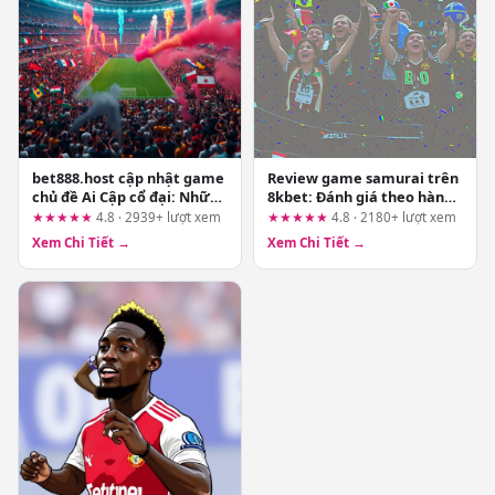
bet888.host cập nhật game
Review game samurai trên
chủ đề Ai Cập cổ đại: Những
8kbet: Đánh giá theo hành
điều nên kiểm chứng trước
trình người dùng thực tế
★★★★★
4.8 · 2939+ lượt xem
★★★★★
4.8 · 2180+ lượt xem
khi tin vào quảng cáo
Xem Chi Tiết →
Xem Chi Tiết →