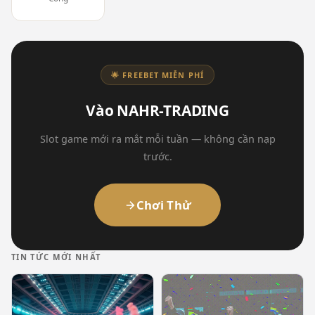
🌟 FREEBET MIỄN PHÍ
Vào NAHR-TRADING
Slot game mới ra mắt mỗi tuần — không cần nạp
trước.
Chơi Thử
TIN TỨC MỚI NHẤT