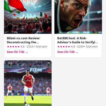
8kbet-co.com Review:
Bet888.host: A Risk-
Deconstructing the
Advisor's Guide to Verifying
Marketing Claims Before
the "Quality Gaming
★★★★★
4.8 · 2523+ lượt xem
★★★★★
4.8 · 3209+ lượt xem
You Deposit
Content" Promise
Xem Chi Tiết →
Xem Chi Tiết →