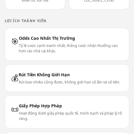
Đoán số, xóc đĩa
LOL, Dota 2, CS:GO
LỢI ÍCH THÀNH VIÊN
Odds Cao Nhất Thị Trường
🎯
Tỷ lệ cược cạnh tranh nhất, thắng cược nhận thưởng cao
hơn các nhà cái khác.
Rút Tiền Không Giới Hạn
💰
Rút bao nhiêu cũng được, không giới hạn số lần và số tiền.
Giấy Phép Hợp Pháp
📜
Hoạt động dưới giấy phép quốc tế, minh bạch và pháp lý rõ
ràng.