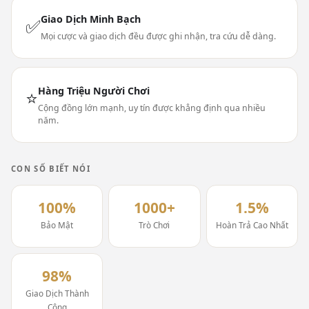
Giao Dịch Minh Bạch
✅
Mọi cược và giao dịch đều được ghi nhận, tra cứu dễ dàng.
Hàng Triệu Người Chơi
⭐
Cộng đồng lớn mạnh, uy tín được khẳng định qua nhiều
năm.
CON SỐ BIẾT NÓI
100%
1000+
1.5%
Bảo Mật
Trò Chơi
Hoàn Trả Cao Nhất
98%
Giao Dịch Thành
Công