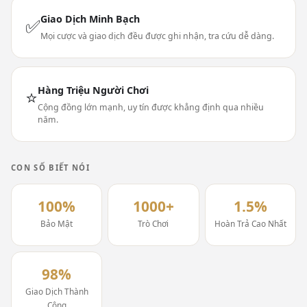
Giao Dịch Minh Bạch
✅
Mọi cược và giao dịch đều được ghi nhận, tra cứu dễ dàng.
Hàng Triệu Người Chơi
⭐
Cộng đồng lớn mạnh, uy tín được khẳng định qua nhiều
năm.
CON SỐ BIẾT NÓI
100%
1000+
1.5%
Bảo Mật
Trò Chơi
Hoàn Trả Cao Nhất
98%
Giao Dịch Thành
Công