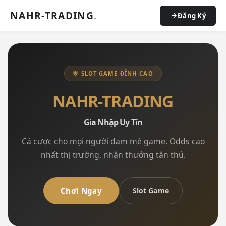
NAHR-TRADING
.
Đăng Ký
🌟 SLOT GAME ĐỈNH CAO
NAHR-TRADING
Gia Nhập Uy Tín
Cá cược cho mọi người đam mê game. Odds cao
nhất thị trường, nhận thưởng tân thủ.
Chơi Ngay
Slot Game