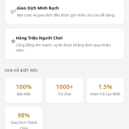
Giao Dịch Minh Bạch
✅
Mọi cược và giao dịch đều được ghi nhận, tra cứu dễ dàng.
Hàng Triệu Người Chơi
⭐
Cộng đồng lớn mạnh, uy tín được khẳng định qua nhiều
năm.
CON SỐ BIẾT NÓI
100%
1000+
1.5%
Bảo Mật
Trò Chơi
Hoàn Trả Cao Nhất
98%
Giao Dịch Thành
Công