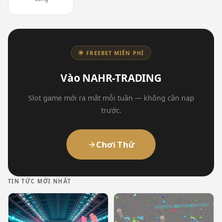
🌟 FREEBET MIỄN PHÍ
Vào NAHR-TRADING
Slot game mới ra mắt mỗi tuần — không cần nạp
trước.
Chơi Thử
TIN TỨC MỚI NHẤT