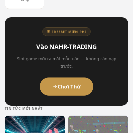
🌟 FREEBET MIỄN PHÍ
Vào NAHR-TRADING
Slot game mới ra mắt mỗi tuần — không cần nạp
trước.
Chơi Thử
TIN TỨC MỚI NHẤT