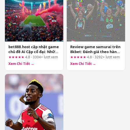
bet888.host cập nhật game
Review game samurai trên
chủ đề Ai Cập cổ đại: Những
8kbet: Đánh giá theo hành
điều nên kiểm chứng trước
trình người dùng thực tế
★★★★★
4.8 · 3304+ lượt xem
★★★★★
4.8 · 3292+ lượt xem
khi tin vào quảng cáo
Xem Chi Tiết →
Xem Chi Tiết →