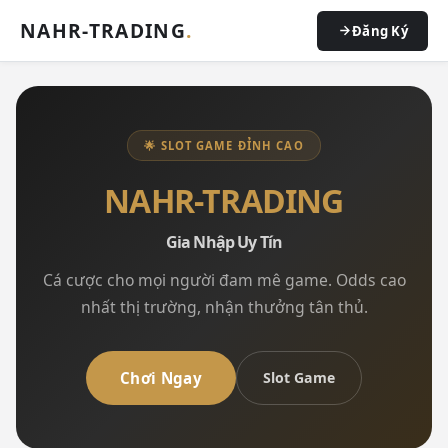
NAHR-TRADING
.
Đăng Ký
🌟 SLOT GAME ĐỈNH CAO
NAHR-TRADING
Gia Nhập Uy Tín
Cá cược cho mọi người đam mê game. Odds cao
nhất thị trường, nhận thưởng tân thủ.
Chơi Ngay
Slot Game