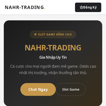
NAHR-TRADING
.
Đăng Ký
🌟 SLOT GAME ĐỈNH CAO
NAHR-TRADING
Gia Nhập Uy Tín
Cá cược cho mọi người đam mê game. Odds cao
nhất thị trường, nhận thưởng tân thủ.
Chơi Ngay
Slot Game