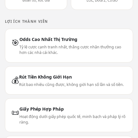
Đoán số, xóc đĩa
LOL, Dota 2, CS:GO
LỢI ÍCH THÀNH VIÊN
Odds Cao Nhất Thị Trường
🎯
Tỷ lệ cược cạnh tranh nhất, thắng cược nhận thưởng cao
hơn các nhà cái khác.
Rút Tiền Không Giới Hạn
💰
Rút bao nhiêu cũng được, không giới hạn số lần và số tiền.
Giấy Phép Hợp Pháp
📜
Hoạt động dưới giấy phép quốc tế, minh bạch và pháp lý rõ
ràng.