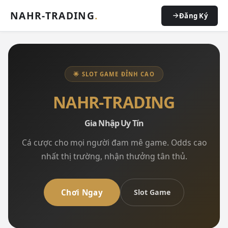
NAHR-TRADING
.
Đăng Ký
🌟 SLOT GAME ĐỈNH CAO
NAHR-TRADING
Gia Nhập Uy Tín
Cá cược cho mọi người đam mê game. Odds cao
nhất thị trường, nhận thưởng tân thủ.
Chơi Ngay
Slot Game