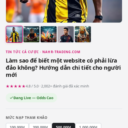
TIN TỨC CÁ CƯỢC · NAHR-TRADING.COM
Làm sao để biết một website có phải lừa
đảo không? Hướng dẫn chi tiết cho người
mới
★★★★★
4.8 / 5.0 · 2,002+ đánh giá đã xác minh
Đang Live — Odds Cao
MỨC NẠP THAM KHẢO
100.000₫
200.000₫
500.000₫
1.000.000₫