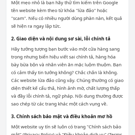
Một mẹo nhỏ là bạn hãy thử tìm kiếm trên Google
tên website kèm theo từ khóa "lừa đảo" hoặc
"scam". Nếu có nhiều người dùng phàn nàn, kết quả
sẽ hiện ra ngay lập tức.
2. Giao diện và nội dung sơ sài, lỗi chính tả
Hãy tưởng tượng bạn bước vào một cửa hàng sang
trọng nhưng biển hiệu viết sai chính tả, hàng hóa
bày bừa bộn và nhân viên ăn mặc luộm thuộm. Bạn
có cảm thấy tin tưởng không? Chắc chắn là không.
Các website lừa đảo cũng vậy. Chúng thường có giao
diện thiết kế cẩu thả, hình ảnh mờ, chất lượng thấp
và đầy lỗi chính tả, ngữ pháp. Nội dung thường được
sao chép từ các trang khác một cách vụng về.
3. Chính sách bảo mật và điều khoản mơ hồ
Một website uy tín sẽ luôn có trang "Chính sách bảo
mật" (Privacy Policy) và "Điều khoản dịch vụ" (Terms