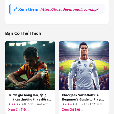
🔗 Xem thêm:
https://basudevmainali.com.np/
Bạn Có Thể Thích
Trước giờ bóng lăn, tỷ lệ
Blackjack Variations: A
nhà cái thường thay đổi ra
Beginner’s Guide to Playing
sao? Bí mật ít ai biết
Smart at mv88uk.com
★★★★★
4.8 · 1826+ lượt xem
★★★★★
4.8 · 2301+ lượt xem
Xem Chi Tiết →
Xem Chi Tiết →