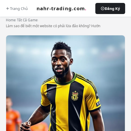
nahr-trading.com
.
Trang Chủ
Đăng Ký
Home
›
Tất Cả Game
›
Làm sao để biết một website có phải lừa đảo không? Hướn