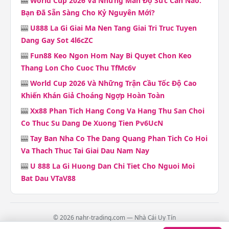
🎰
World Cup 2026 Và Những Màn Đọ Sức Cân Não:
Bạn Đã Sẵn Sàng Cho Kỷ Nguyên Mới?
🎰
U888 La Gi Giai Ma Nen Tang Giai Tri Truc Tuyen
Dang Gay Sot 4l6cZC
🎰
Fun88 Keo Ngon Hom Nay Bi Quyet Chon Keo
Thang Lon Cho Cuoc Thu TfMc6v
🎰
World Cup 2026 Và Những Trận Cầu Tốc Độ Cao
Khiến Khán Giả Choáng Ngợp Hoàn Toàn
🎰
Xx88 Phan Tich Hang Cong Va Hang Thu San Choi
Co Thuc Su Dang De Xuong Tien Pv6UcN
🎰
Tay Ban Nha Co The Dang Quang Phan Tich Co Hoi
Va Thach Thuc Tai Giai Dau Nam Nay
🎰
U 888 La Gi Huong Dan Chi Tiet Cho Nguoi Moi
Bat Dau VTaV88
© 2026 nahr-trading.com — Nhà Cái Uy Tín