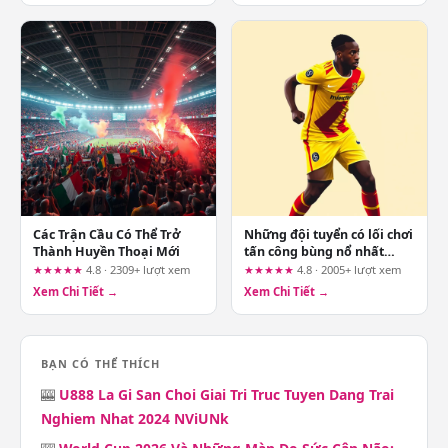
Các Trận Cầu Có Thể Trở
Những đội tuyển có lối chơi
Thành Huyền Thoại Mới
tấn công bùng nổ nhất
World Cup 2026
★★★★★
4.8 · 2309+ lượt xem
★★★★★
4.8 · 2005+ lượt xem
Xem Chi Tiết →
Xem Chi Tiết →
BẠN CÓ THỂ THÍCH
🎰
U888 La Gi San Choi Giai Tri Truc Tuyen Dang Trai
Nghiem Nhat 2024 NViUNk