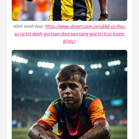
Hình minh hoạ:
https://www.idmart.com.vn/u888-co-thuc-
su-uy-tin-danh-gia-toan-dien-nen-tang-giai-tri-truc-tuyen-
6QXiLr