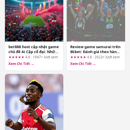
bet888.host cập nhật game
Review game samurai trên
chủ đề Ai Cập cổ đại: Những
8kbet: Đánh giá theo hành
điều nên kiểm chứng trước
trình người dùng thực tế
★★★★★
4.8 · 1947+ lượt xem
★★★★★
4.8 · 2623+ lượt xem
khi tin vào quảng cáo
Xem Chi Tiết →
Xem Chi Tiết →