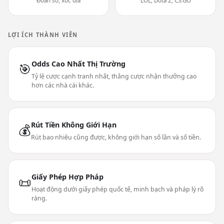
Đoán số, xóc đĩa
LOL, Dota 2, CS:GO
LỢI ÍCH THÀNH VIÊN
Odds Cao Nhất Thị Trường
🎯
Tỷ lệ cược cạnh tranh nhất, thắng cược nhận thưởng cao
hơn các nhà cái khác.
Rút Tiền Không Giới Hạn
💰
Rút bao nhiêu cũng được, không giới hạn số lần và số tiền.
Giấy Phép Hợp Pháp
📜
Hoạt động dưới giấy phép quốc tế, minh bạch và pháp lý rõ
ràng.