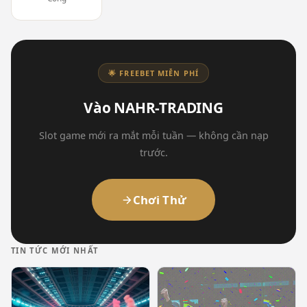
🌟 FREEBET MIỄN PHÍ
Vào NAHR-TRADING
Slot game mới ra mắt mỗi tuần — không cần nạp
trước.
Chơi Thử
TIN TỨC MỚI NHẤT