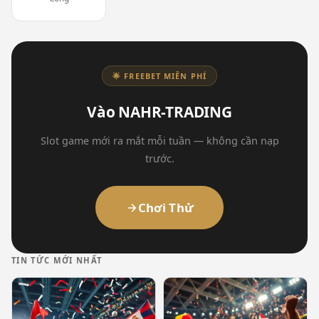
🌟 FREEBET MIỄN PHÍ
Vào NAHR-TRADING
Slot game mới ra mắt mỗi tuần — không cần nạp
trước.
Chơi Thử
TIN TỨC MỚI NHẤT