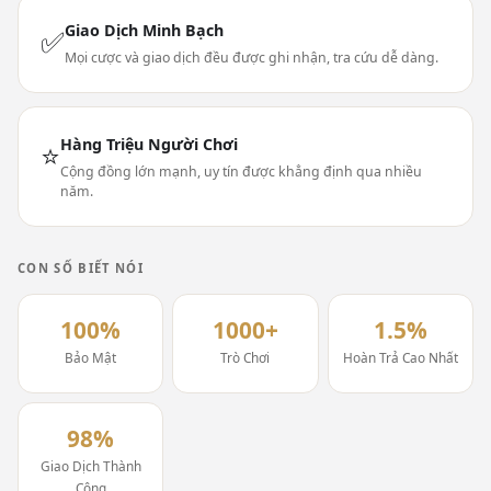
Giao Dịch Minh Bạch
✅
Mọi cược và giao dịch đều được ghi nhận, tra cứu dễ dàng.
Hàng Triệu Người Chơi
⭐
Cộng đồng lớn mạnh, uy tín được khẳng định qua nhiều
năm.
CON SỐ BIẾT NÓI
100%
1000+
1.5%
Bảo Mật
Trò Chơi
Hoàn Trả Cao Nhất
98%
Giao Dịch Thành
Công