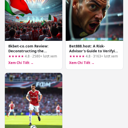
8kbet-co.com Review:
Bet888.host: A Risk-
Deconstructing the
Advisor's Guide to Verifying
Marketing Claims Before
the "Quality Gaming
★★★★★
4.8 · 2580+ lượt xem
★★★★★
4.8 · 3163+ lượt xem
You Deposit
Content" Promise
Xem Chi Tiết →
Xem Chi Tiết →