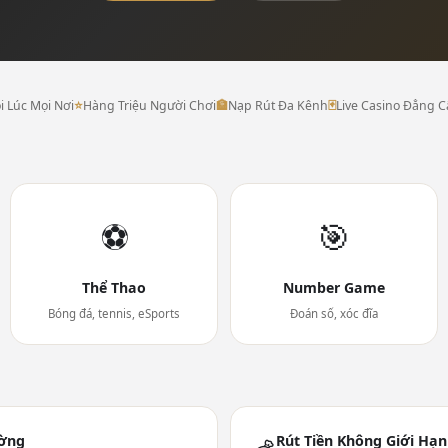
i Lúc Mọi Nơi
⭐
Hàng Triệu Người Chơi
🏦
Nạp Rút Đa Kênh
🃏
Live Casino Đẳng C
⚽
🎯
Thể Thao
Number Game
Bóng đá, tennis, eSports
Đoán số, xóc đĩa
ường
Rút Tiền Không Giới Hạn