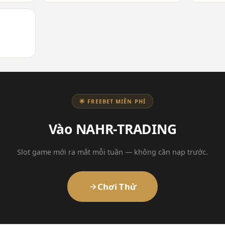
🌟 FREEBET MIỄN PHÍ
Vào NAHR-TRADING
Slot game mới ra mắt mỗi tuần — không cần nạp trước.
Chơi Thử