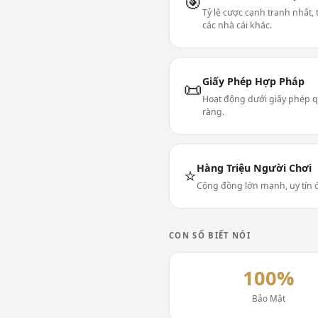
🎯
Tỷ lệ cược cạnh tranh nhất
các nhà cái khác.
Giấy Phép Hợp Pháp
📜
Hoạt động dưới giấy phép qu
ràng.
Hàng Triệu Người Chơi
⭐
Cộng đồng lớn mạnh, uy tín
CON SỐ BIẾT NÓI
100%
Bảo Mật