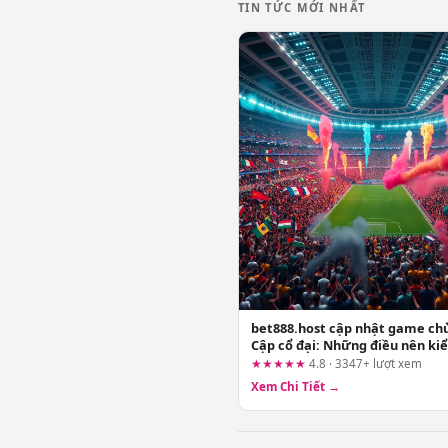
TIN TỨC MỚI NHẤT
bet888.host cập nhật game chủ
Cập cổ đại: Những điều nên k
trước khi tin vào quảng cáo
★★★★★
4.8 · 3347+ lượt xem
Xem Chi Tiết →