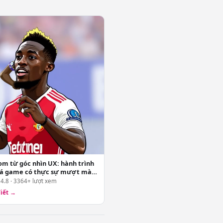
om từ góc nhìn UX: hành trình
á game có thực sự mượt mà
còn ma sát?
★
4.8 · 3364+ lượt xem
Tiết →