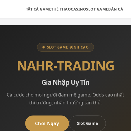
TẤT CẢ GAME
THỂ THAO
CASINO
SLOT GAME
BẮN CÁ
🌟 SLOT GAME ĐỈNH CAO
NAHR-TRADING
Gia Nhập Uy Tín
Cá cược cho mọi người đam mê game. Odds cao nhất
thị trường, nhận thưởng tân thủ.
Chơi Ngay
Slot Game