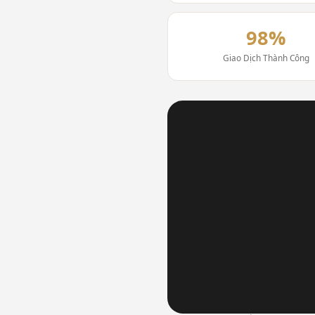
98%
Giao Dịch Thành Công