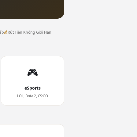
ấp
💰
Rút Tiền Không Giới Hạn
🎮
eSports
LOL, Dota 2, CS:GO