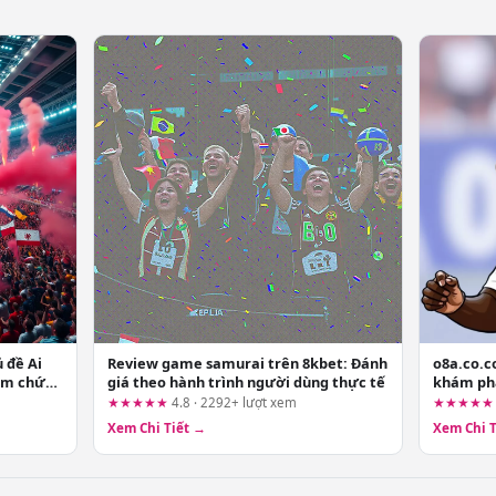
 đề Ai
Review game samurai trên 8kbet: Đánh
o8a.co.c
iểm chứng
giá theo hành trình người dùng thực tế
khám ph
hay vẫn 
★★★★★
4.8 · 2292+ lượt xem
★★★★
Xem Chi Tiết →
Xem Chi 