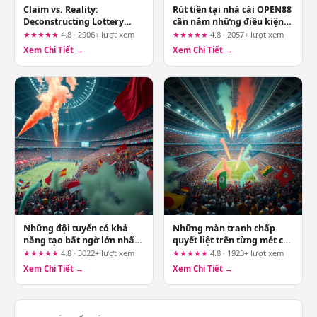
Claim vs. Reality:
Rút tiền tại nhà cái OPEN88
Deconstructing Lottery
cần nắm những điều kiện
Insights from AD88 and
nào trước
★★★★★
4.8 · 2906+ lượt xem
★★★★★
4.8 · 2057+ lượt xem
nahr-trading.com
Xem Chi Tiết →
Xem Chi Tiết →
Những đội tuyển có khả
Những màn tranh chấp
năng tạo bất ngờ lớn nhất
quyết liệt trên từng mét cỏ
WC 2026
sân đấu
★★★★★
4.8 · 3022+ lượt xem
★★★★★
4.8 · 1923+ lượt xem
Xem Chi Tiết →
Xem Chi Tiết →