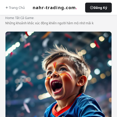
nahr-trading.com
.
Trang Chủ
Đăng Ký
Home
›
Tất Cả Game
›
Những khoảnh khắc xúc động khiến người hâm mộ nhớ mãi k