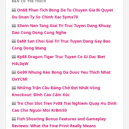
BẠN CÓ THỂ THÍCH
🎰
On68 Phan Tich Bong Da Tu Chuyen Gia Bi Quyet
Du Doan Ty So Chinh Xac 5ymx70
🎰
33win Nen Tang Giai Tri Truc Tuyen Dang Khuay
Dao Cong Dong Cong Nghe
🎰
Ee88 San Choi Giai Tri Truc Tuyen Dang Gay Bao
Cong Dong Mang
🎰
Kp88 Dragon Tiger Truc Tuyen Co Gi Dac Biet
H4L0qW
🎰
Go99 Nhung Keo Bong Da Duoc Yeu Thich Nhat
OxYCMl
🎰
Những Trận Cầu Đáng Chờ Đợi Nhất Vòng
Knockout: Đỉnh Cao Cảm Xúc
🎰
Tro Choi Slot Tren Fv88 Trai Nghiem Quay Hu Dinh
Cao Cho Nguoi Moi KrBmS0
🎰
Fish Shooting Bonus Features and Gameplay
Reviews: What the Fine Print Really Means