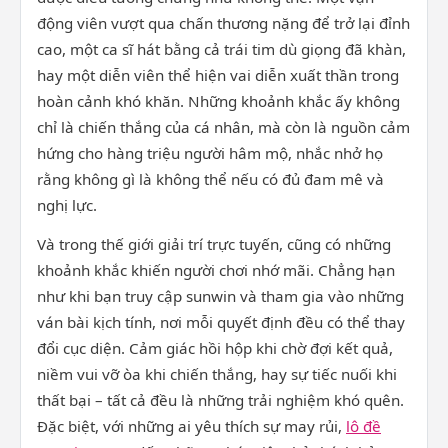
động viên vượt qua chấn thương nặng để trở lại đỉnh
cao, một ca sĩ hát bằng cả trái tim dù giọng đã khàn,
hay một diễn viên thể hiện vai diễn xuất thần trong
hoàn cảnh khó khăn. Những khoảnh khắc ấy không
chỉ là chiến thắng của cá nhân, mà còn là nguồn cảm
hứng cho hàng triệu người hâm mộ, nhắc nhở họ
rằng không gì là không thể nếu có đủ đam mê và
nghị lực.
Và trong thế giới giải trí trực tuyến, cũng có những
khoảnh khắc khiến người chơi nhớ mãi. Chẳng hạn
như khi bạn truy cập sunwin và tham gia vào những
ván bài kịch tính, nơi mỗi quyết định đều có thể thay
đổi cục diện. Cảm giác hồi hộp khi chờ đợi kết quả,
niềm vui vỡ òa khi chiến thắng, hay sự tiếc nuối khi
thất bại – tất cả đều là những trải nghiệm khó quên.
Đặc biệt, với những ai yêu thích sự may rủi,
lô đề