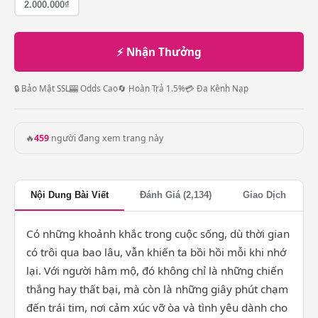
2.000.000₫
⚡ Nhận Thưởng
🔒 Bảo Mật SSL
🎰 Odds Cao
🔄 Hoàn Trả 1.5%
💳 Đa Kênh Nạp
🔥
459
người đang xem trang này
Nội Dung Bài Viết
Đánh Giá (2,134)
Giao Dịch
Có những khoảnh khắc trong cuộc sống, dù thời gian
có trôi qua bao lâu, vẫn khiến ta bồi hồi mỗi khi nhớ
lại. Với người hâm mộ, đó không chỉ là những chiến
thắng hay thất bại, mà còn là những giây phút chạm
đến trái tim, nơi cảm xúc vỡ òa và tình yêu dành cho