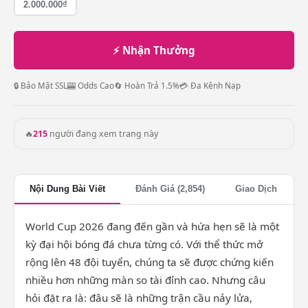
2.000.000₫
⚡ Nhận Thưởng
🔒 Bảo Mật SSL
🎰 Odds Cao
🔄 Hoàn Trả 1.5%
💳 Đa Kênh Nạp
🔥
215
người đang xem trang này
Nội Dung Bài Viết
Đánh Giá (2,854)
Giao Dịch
World Cup 2026 đang đến gần và hứa hẹn sẽ là một
kỳ đại hội bóng đá chưa từng có. Với thể thức mở
rộng lên 48 đội tuyển, chúng ta sẽ được chứng kiến
nhiều hơn những màn so tài đỉnh cao. Nhưng câu
hỏi đặt ra là: đâu sẽ là những trận cầu nảy lửa,