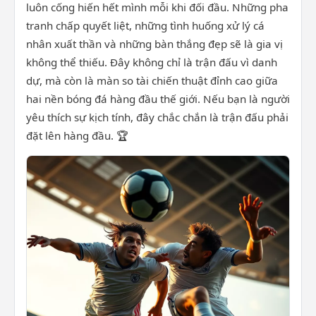
luôn cống hiến hết mình mỗi khi đối đầu. Những pha
tranh chấp quyết liệt, những tình huống xử lý cá
nhân xuất thần và những bàn thắng đẹp sẽ là gia vị
không thể thiếu. Đây không chỉ là trận đấu vì danh
dự, mà còn là màn so tài chiến thuật đỉnh cao giữa
hai nền bóng đá hàng đầu thế giới. Nếu bạn là người
yêu thích sự kịch tính, đây chắc chắn là trận đấu phải
đặt lên hàng đầu. 🏆