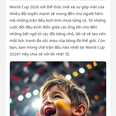
World Cup 2026 với thể thức mới và sự góp mặt của
nhiều đội tuyển mạnh sẽ mang đến cho người hâm
mộ những trận đấu kịch tính chưa từng có. Từ những
cuộc đối đầu kinh điển giữa các ông lớn cho đến
những bất ngờ từ các đội bóng nhỏ, tất cả sẽ tạo nên
một bức tranh đa sắc màu của bóng đá thế giới. Còn
bạn, bạn mong chờ trận đấu nào nhất tại World Cup
2026? Hãy chia sẻ với tôi nhé! 🤔