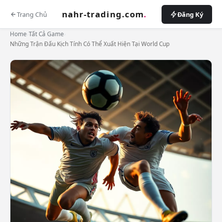
nahr-trading.com
.
Trang Chủ
Đăng Ký
Home
›
Tất Cả Game
›
Những Trận Đấu Kịch Tính Có Thể Xuất Hiện Tại World Cup