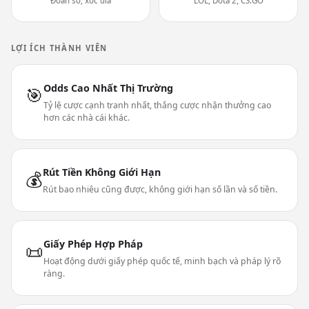
Đoán số, xóc đĩa
LOL, Dota 2, CS:GO
LỢI ÍCH THÀNH VIÊN
Odds Cao Nhất Thị Trường
🎯
Tỷ lệ cược cạnh tranh nhất, thắng cược nhận thưởng cao
hơn các nhà cái khác.
Rút Tiền Không Giới Hạn
💰
Rút bao nhiêu cũng được, không giới hạn số lần và số tiền.
Giấy Phép Hợp Pháp
📜
Hoạt động dưới giấy phép quốc tế, minh bạch và pháp lý rõ
ràng.