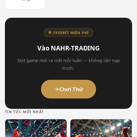
🌟 FREEBET MIỄN PHÍ
Vào NAHR-TRADING
Slot game mới ra mắt mỗi tuần — không cần nạp
trước.
Chơi Thử
TIN TỨC MỚI NHẤT